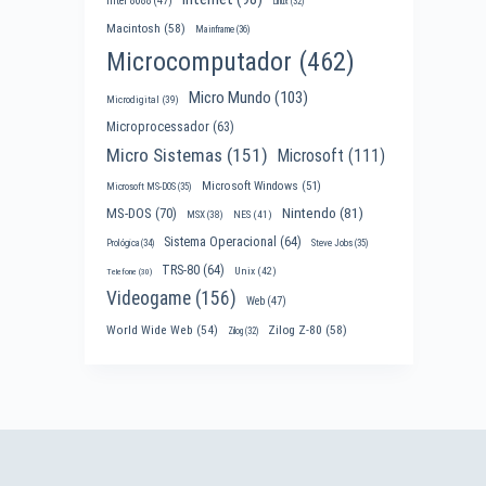
Intel 8088
(47)
Linux
(32)
Macintosh
(58)
Mainframe
(36)
Microcomputador
(462)
Micro Mundo
(103)
Microdigital
(39)
Microprocessador
(63)
Micro Sistemas
(151)
Microsoft
(111)
Microsoft Windows
(51)
Microsoft MS-DOS
(35)
Nintendo
(81)
MS-DOS
(70)
MSX
(38)
NES
(41)
Sistema Operacional
(64)
Prológica
(34)
Steve Jobs
(35)
TRS-80
(64)
Unix
(42)
Telefone
(30)
Videogame
(156)
Web
(47)
World Wide Web
(54)
Zilog Z-80
(58)
Zilog
(32)