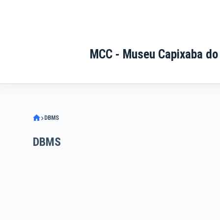
Pular
para
o
conteúdo
MCC - Museu Capixaba do
DBMS
DBMS