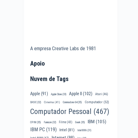
A empresa Creative Labs de 1981
Apoio
Nuvem de Tags
Apple II
(102)
Apple
(91)
Atari
(46)
Apple Clone
(33)
Computador
(52)
Cinema
(41)
BASIC
(32)
Commodore 64
(35)
Computador Pessoal
(467)
IBM
(105)
Filme
(43)
CP/M
(35)
Famicom
(32)
Geek
(35)
IBM PC
(119)
Intel
(81)
Intel 8086
(31)
Internet
(98)