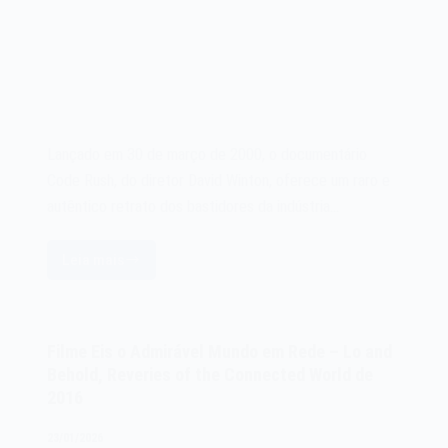
Lançado em 30 de março de 2000, o documentário
Code Rush, do diretor David Winton, oferece um raro e
autêntico retrato dos bastidores da indústria…
Leia mais
Filme
Code
Rush
de
Filme Eis o Admirável Mundo em Rede – Lo and
2000
Behold, Reveries of the Connected World de
2016
23/01/2026