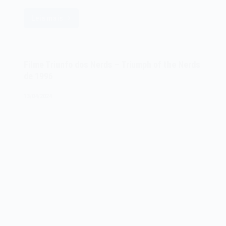
Leia mais
Filme
The
Pirate
Bay:
Filme Triunfo dos Nerds – Triumph of the Nerds
Longe
de 1996
do
Teclado
13/04/2024
–
The
Pirate
Bay:
Away
From
Keyboard
de
2013