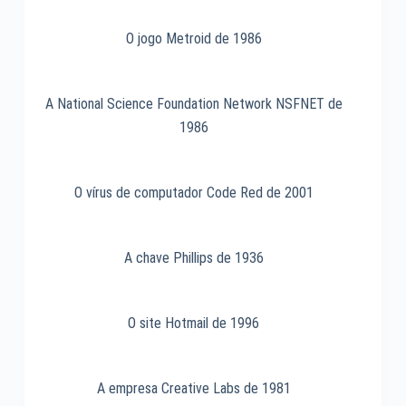
of
the
O jogo Metroid de 1986
Nerds
de
1996
A National Science Foundation Network NSFNET de
1986
O vírus de computador Code Red de 2001
A chave Phillips de 1936
O site Hotmail de 1996
A empresa Creative Labs de 1981