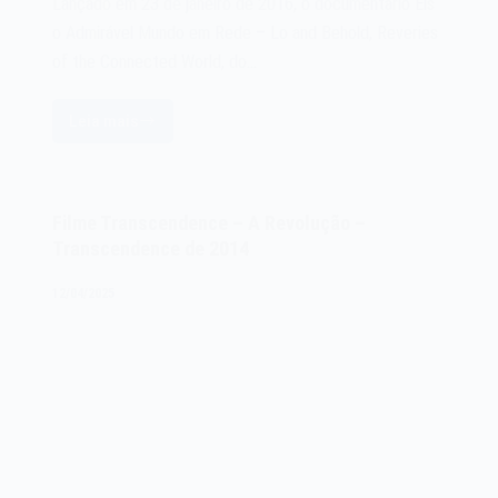
Lançado em 23 de janeiro de 2016, o documentário Eis
o Admirável Mundo em Rede – Lo and Behold, Reveries
of the Connected World, do…
Leia mais
Filme
Eis
o
Admirável
Filme Transcendence – A Revolução –
Mundo
Transcendence de 2014
em
Rede
12/04/2025
–
Lo
and
Behold,
Reveries
of
the