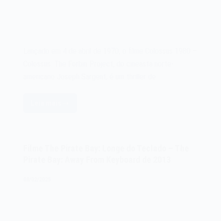
Lançado em 4 de abril de 1970, o filme Colossus 1980 –
Colossus: The Forbin Project, do cineasta norte-
americano Joseph Sargent, é um thriller de…
Leia mais
Filme
Colossus
1980
–
Filme The Pirate Bay: Longe do Teclado – The
Colossus:
Pirate Bay: Away From Keyboard de 2013
The
Forbin
08/02/2025
Project
de
1970