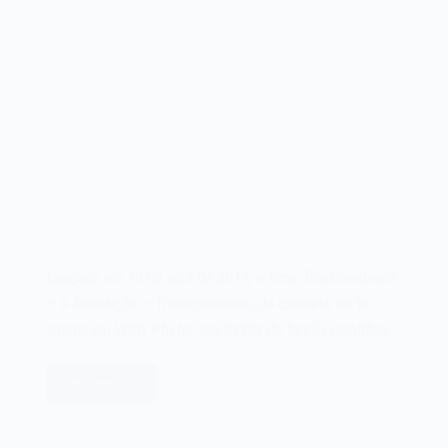
Connected
World
de
2016
Lançado em 10 de abril de 2014, o filme Transcendence
– A Revolução – Transcendence, do cineasta norte-
americano Wally Pfister, um thriller de ficção científica…
Leia mais
Filme
Transcendence
–