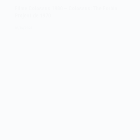
A
Filme Colossus 1980 – Colossus: The Forbin
Revolução
Project de 1970
–
Transcendence
05/04/2025
de
2014