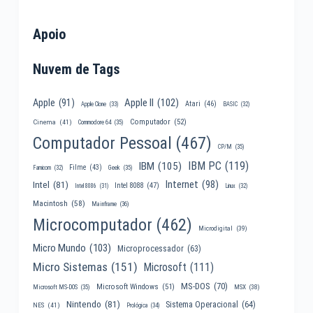
Apoio
Nuvem de Tags
Apple II
(102)
Apple
(91)
Atari
(46)
Apple Clone
(33)
BASIC
(32)
Computador
(52)
Cinema
(41)
Commodore 64
(35)
Computador Pessoal
(467)
CP/M
(35)
IBM PC
(119)
IBM
(105)
Filme
(43)
Famicom
(32)
Geek
(35)
Internet
(98)
Intel
(81)
Intel 8088
(47)
Intel 8086
(31)
Linux
(32)
Macintosh
(58)
Mainframe
(36)
Microcomputador
(462)
Microdigital
(39)
Micro Mundo
(103)
Microprocessador
(63)
Micro Sistemas
(151)
Microsoft
(111)
MS-DOS
(70)
Microsoft Windows
(51)
MSX
(38)
Microsoft MS-DOS
(35)
Nintendo
(81)
Sistema Operacional
(64)
NES
(41)
Prológica
(34)