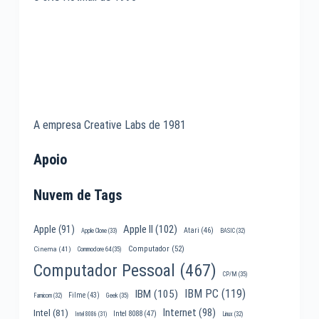
A empresa Creative Labs de 1981
Apoio
Nuvem de Tags
Apple II
(102)
Apple
(91)
Atari
(46)
Apple Clone
(33)
BASIC
(32)
Computador
(52)
Cinema
(41)
Commodore 64
(35)
Computador Pessoal
(467)
CP/M
(35)
IBM PC
(119)
IBM
(105)
Filme
(43)
Famicom
(32)
Geek
(35)
Internet
(98)
Intel
(81)
Intel 8088
(47)
Intel 8086
(31)
Linux
(32)