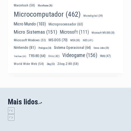
Macintosh
(58)
Mainframe
(36)
Microcomputador
(462)
Microdigital
(39)
Micro Mundo
(103)
Microprocessador
(63)
Micro Sistemas
(151)
Microsoft
(111)
Microsoft MS-DOS
(35)
MS-DOS
(70)
Microsoft Windows
(51)
MSX
(38)
NES
(41)
Nintendo
(81)
Sistema Operacional
(64)
Prológica
(34)
Steve Jobs
(35)
Videogame
(156)
TRS-80
(64)
Web
(47)
Unix
(42)
Telefone
(30)
World Wide Web
(54)
Zilog Z-80
(58)
Zilog
(32)
Mais lidos