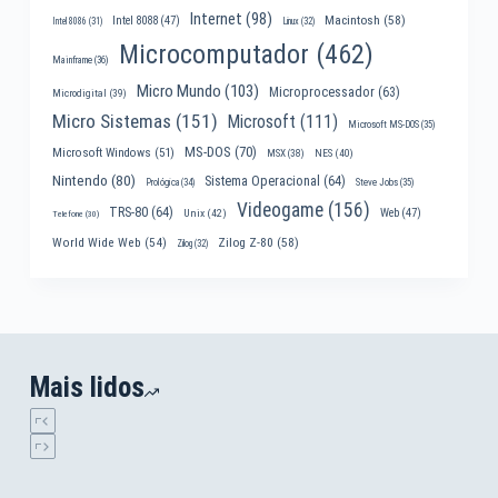
Internet
(98)
Macintosh
(58)
Intel 8088
(47)
Intel 8086
(31)
Linux
(32)
Microcomputador
(462)
Mainframe
(36)
Micro Mundo
(103)
Microprocessador
(63)
Microdigital
(39)
Micro Sistemas
(151)
Microsoft
(111)
Microsoft MS-DOS
(35)
MS-DOS
(70)
Microsoft Windows
(51)
MSX
(38)
NES
(40)
Nintendo
(80)
Sistema Operacional
(64)
Prológica
(34)
Steve Jobs
(35)
Videogame
(156)
TRS-80
(64)
Web
(47)
Unix
(42)
Telefone
(30)
World Wide Web
(54)
Zilog Z-80
(58)
Zilog
(32)
Mais lidos