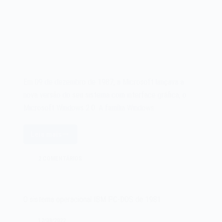
Em 09 de dezembro de 1987, a Microsoft lançava a
nova versão do seu sistema com interface gráfica, o
Microsoft Windows 2.0. A família Windows…
Leia mais
O
sistema
2 COMENTÁRIOS
Microsoft
Windows
2.0
de
O sistema operacional IBM PC-DOS de 1981
1987
12/08/2022