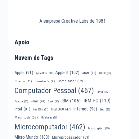
A empresa Creative Labs de 1981
Apoio
Nuvem de Tags
Apple II
(102)
Apple
(91)
Atari
(46)
Apple Clone
(33)
BASIC
(32)
Computador
(52)
Cinema
(41)
Commodore 64
(35)
Computador Pessoal
(467)
CP/M
(35)
IBM PC
(119)
IBM
(105)
Filme
(43)
Famicom
(32)
Geek
(35)
Internet
(98)
Intel
(81)
Intel 8088
(47)
Intel 8086
(31)
Linux
(32)
Macintosh
(58)
Mainframe
(36)
Microcomputador
(462)
Microdigital
(39)
Micro Mundo
(103)
Microprocessador
(63)