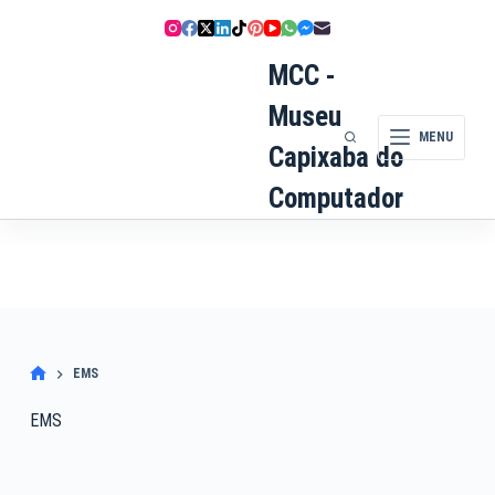
Pular
para
o
MCC -
conteúdo
Museu
MENU
Capixaba do
Computador
EMS
EMS