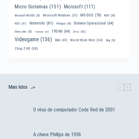
Micro Sistemas
(151)
Microsoft
(111)
MS-DOS
(70)
Microsoft Windows
(51)
MSX
(38)
Microsoft MS-DOS
(35)
Nintendo
(81)
Sistema Operacional
(64)
NES
(41)
Prológica
(34)
TRS-80
(64)
Unix
(42)
Steve Jobs
(35)
Telefone
(30)
Videogame
(156)
World Wide Web
(54)
Web
(47)
Zilog
(32)
Zilog Z-80
(58)
Mais lidos
O vírus de computador Code Red de 2001
A chave Phillips de 1936