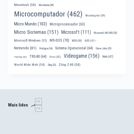
Macintosh
(58)
Mainframe
(36)
Microcomputador
(462)
Microdigital
(39)
Micro Mundo
(103)
Microprocessador
(63)
Micro Sistemas
(151)
Microsoft
(111)
Microsoft MS-DOS
(35)
MS-DOS
(70)
Microsoft Windows
(51)
MSX
(38)
NES
(41)
Nintendo
(81)
Sistema Operacional
(64)
Prológica
(34)
Steve Jobs
(35)
Videogame
(156)
TRS-80
(64)
Web
(47)
Unix
(42)
Telefone
(30)
World Wide Web
(54)
Zilog Z-80
(58)
Zilog
(32)
Mais lidos