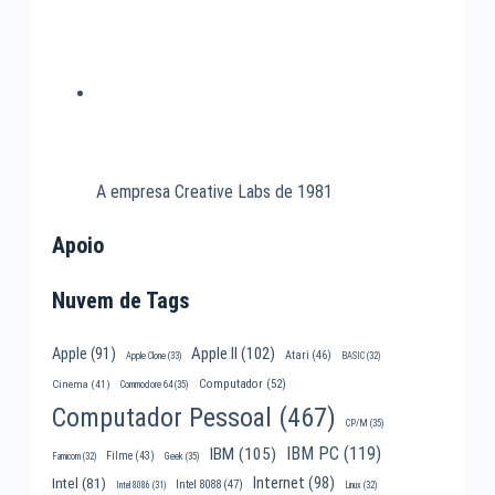
A empresa Creative Labs de 1981
Apoio
Nuvem de Tags
Apple II
(102)
Apple
(91)
Atari
(46)
Apple Clone
(33)
BASIC
(32)
Computador
(52)
Cinema
(41)
Commodore 64
(35)
Computador Pessoal
(467)
CP/M
(35)
IBM PC
(119)
IBM
(105)
Filme
(43)
Famicom
(32)
Geek
(35)
Internet
(98)
Intel
(81)
Intel 8088
(47)
Intel 8086
(31)
Linux
(32)