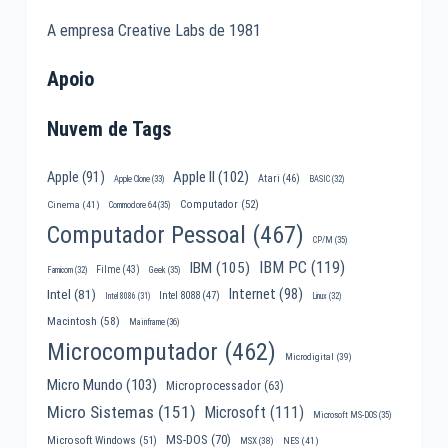
A empresa Creative Labs de 1981
Apoio
Nuvem de Tags
Apple II
(102)
Apple
(91)
Atari
(46)
Apple Clone
(33)
BASIC
(32)
Computador
(52)
Cinema
(41)
Commodore 64
(35)
Computador Pessoal
(467)
CP/M
(35)
IBM PC
(119)
IBM
(105)
Filme
(43)
Famicom
(32)
Geek
(35)
Internet
(98)
Intel
(81)
Intel 8088
(47)
Intel 8086
(31)
Linux
(32)
Macintosh
(58)
Mainframe
(36)
Microcomputador
(462)
Microdigital
(39)
Micro Mundo
(103)
Microprocessador
(63)
Micro Sistemas
(151)
Microsoft
(111)
Microsoft MS-DOS
(35)
MS-DOS
(70)
Microsoft Windows
(51)
MSX
(38)
NES
(41)