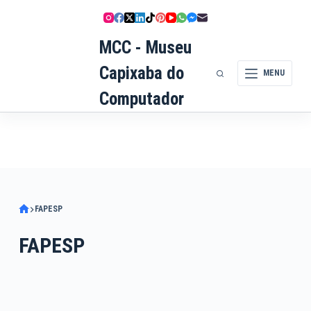
Pular
para
MCC - Museu
o
conteúdo
Capixaba do
MENU
Computador
FAPESP
FAPESP