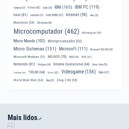
IBM PC
(119)
IBM
(105)
Filme
(43)
Famicom
(32)
Geek
(35)
Internet
(98)
Intel
(81)
Intel 8088
(47)
Intel 8086
(31)
Linux
(32)
Macintosh
(58)
Mainframe
(36)
Microcomputador
(462)
Microdigital
(39)
Micro Mundo
(103)
Microprocessador
(63)
Micro Sistemas
(151)
Microsoft
(111)
Microsoft MS-DOS
(35)
MS-DOS
(70)
Microsoft Windows
(51)
MSX
(38)
NES
(41)
Nintendo
(81)
Sistema Operacional
(64)
Prológica
(34)
Steve Jobs
(35)
Videogame
(156)
TRS-80
(64)
Web
(47)
Unix
(42)
Telefone
(30)
World Wide Web
(54)
Zilog Z-80
(58)
Zilog
(32)
Mais lidos