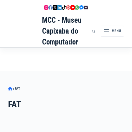
Pular
para
MCC - Museu
o
conteúdo
Capixaba do
MENU
Computador
FAT
FAT