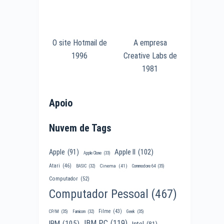
O site Hotmail de
A empresa
1996
Creative Labs de
1981
Apoio
Nuvem de Tags
Apple II
(102)
Apple
(91)
Apple Clone
(33)
Atari
(46)
Cinema
(41)
BASIC
(32)
Commodore 64
(35)
Computador
(52)
Computador Pessoal
(467)
Filme
(43)
CP/M
(35)
Famicom
(32)
Geek
(35)
IBM PC
(119)
IBM
(105)
Intel
(81)