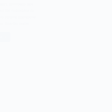
ject, controlado pela
d Hat (subsidiária da
ava sistema operacional
ux. Uma das muitas…
is
stema
eracional
dora
nux
e
003