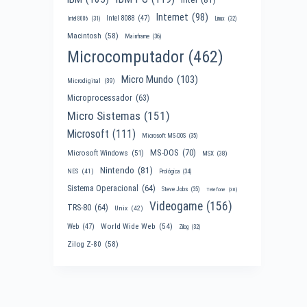
Internet
(98)
Intel 8088
(47)
Intel 8086
(31)
Linux
(32)
Macintosh
(58)
Mainframe
(36)
Microcomputador
(462)
Micro Mundo
(103)
Microdigital
(39)
Microprocessador
(63)
Micro Sistemas
(151)
Microsoft
(111)
Microsoft MS-DOS
(35)
MS-DOS
(70)
Microsoft Windows
(51)
MSX
(38)
Nintendo
(81)
NES
(41)
Prológica
(34)
Sistema Operacional
(64)
Steve Jobs
(35)
Telefone
(30)
Videogame
(156)
TRS-80
(64)
Unix
(42)
World Wide Web
(54)
Web
(47)
Zilog
(32)
Zilog Z-80
(58)