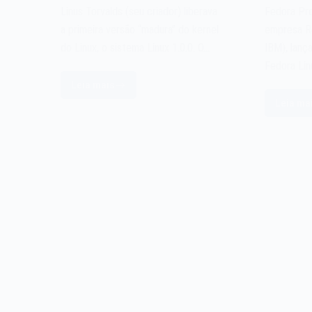
Linus Torvalds (seu criador) liberava
Fedora Pro
a primeira versão “madura” do kernel
empresa Re
do Linux, o sistema Linux 1.0.0. O…
IBM), lanç
Fedora Lin
Leia mais
O
Leia ma
sistema
O
Linux
si
1.0.0
op
de
Fe
1994
Li
d
2