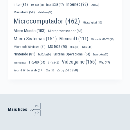
Internet
(98)
Intel
(81)
Intel 8088
(47)
Intel 8086
(31)
Linux
(32)
Macintosh
(58)
Mainframe
(36)
Microcomputador
(462)
Microdigital
(39)
Micro Mundo
(103)
Microprocessador
(63)
Micro Sistemas
(151)
Microsoft
(111)
Microsoft MS-DOS
(35)
MS-DOS
(70)
Microsoft Windows
(51)
MSX
(38)
NES
(41)
Nintendo
(81)
Sistema Operacional
(64)
Prológica
(34)
Steve Jobs
(35)
Videogame
(156)
TRS-80
(64)
Web
(47)
Unix
(42)
Telefone
(30)
World Wide Web
(54)
Zilog Z-80
(58)
Zilog
(32)
Mais lidos