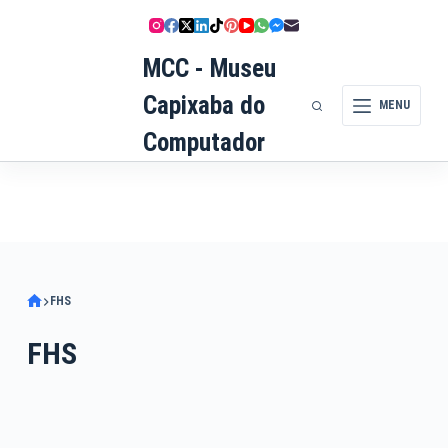
Pular
para
MCC - Museu
o
conteúdo
Capixaba do
MENU
Computador
FHS
FHS