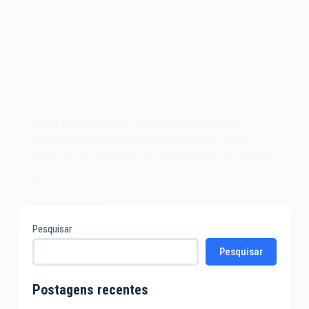
Em 14 de fevereiro de 1994, a comunidade Linux
mundial lançava a primeira versão do FSSTND, uma
proposta para padronização da organização do sistema
de…
Leia mais
O
Pesquisar
Filesystem
Pesquisar
Hierarchy
Standard
FHS
Postagens recentes
FSSTND