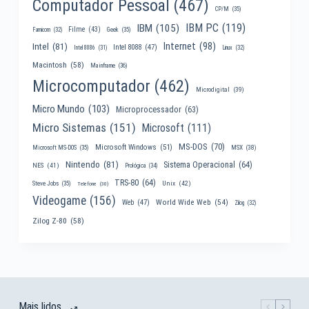
Computador Pessoal
(467)
CP/M
(35)
IBM PC
(119)
IBM
(105)
Filme
(43)
Famicom
(32)
Geek
(35)
Internet
(98)
Intel
(81)
Intel 8088
(47)
Intel 8086
(31)
Linux
(32)
Macintosh
(58)
Mainframe
(36)
Microcomputador
(462)
Microdigital
(39)
Micro Mundo
(103)
Microprocessador
(63)
Micro Sistemas
(151)
Microsoft
(111)
MS-DOS
(70)
Microsoft Windows
(51)
MSX
(38)
Microsoft MS-DOS
(35)
Nintendo
(81)
Sistema Operacional
(64)
NES
(41)
Prológica
(34)
TRS-80
(64)
Unix
(42)
Steve Jobs
(35)
Telefone
(30)
Videogame
(156)
World Wide Web
(54)
Web
(47)
Zilog
(32)
Zilog Z-80
(58)
Mais lidos