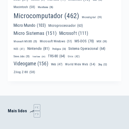
Macintosh
(58)
Mainframe
(36)
Microcomputador
(462)
Microdigital
(39)
Micro Mundo
(103)
Microprocessador
(63)
Micro Sistemas
(151)
Microsoft
(111)
MS-DOS
(70)
Microsoft Windows
(51)
MSX
(38)
Microsoft MS-DOS
(35)
Nintendo
(81)
Sistema Operacional
(64)
NES
(41)
Prológica
(34)
TRS-80
(64)
Unix
(42)
Steve Jobs
(35)
Telefone
(30)
Videogame
(156)
World Wide Web
(54)
Web
(47)
Zilog
(32)
Zilog Z-80
(58)
Mais lidos