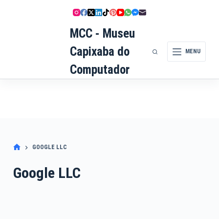
Pular
para
MCC - Museu
o
conteúdo
Capixaba do
MENU
Computador
GOOGLE LLC
Google LLC