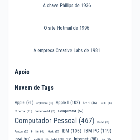
A chave Phillips de 1936
O site Hotmail de 1996
A empresa Creative Labs de 1981
Apoio
Nuvem de Tags
Apple II
(102)
Apple
(91)
Atari
(46)
Apple Clone
(33)
BASIC
(32)
Computador
(52)
Cinema
(41)
Commodore 64
(35)
Computador Pessoal
(467)
CP/M
(35)
IBM PC
(119)
IBM
(105)
Filme
(43)
Famicom
(32)
Geek
(35)
Internet
(98)
Intel
(81)
Intel 8088
(47)
Intel 8086
(31)
Linux
(32)