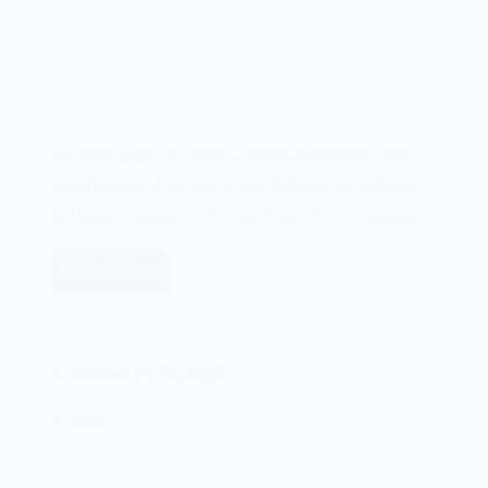
Em 19 de março de 2015, o Google lançava seu novo
aplicativo que integrava os smartphones aos sistemas
multimídia veiculares, o Google Android Auto, mudando…
Leia mais
O
Google
Android
Auto
A Android TV de 2014
de
2015
25/06/2024