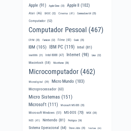
Apple II
(102)
Apple
(91)
Apple Clone
(33)
Atari
(46)
Cinema
(41)
BASIC
(32)
Commodore 64
(35)
Computador
(52)
Computador Pessoal
(467)
Filme
(43)
CP/M
(35)
Famicom
(32)
Geek
(35)
IBM PC
(119)
IBM
(105)
Intel
(81)
Internet
(98)
Intel 8088
(47)
Intel 8086
(31)
Linux
(32)
Macintosh
(58)
Mainframe
(36)
Microcomputador
(462)
Micro Mundo
(103)
Microdigital
(39)
Microprocessador
(63)
Micro Sistemas
(151)
Microsoft
(111)
Microsoft MS-DOS
(35)
MS-DOS
(70)
Microsoft Windows
(51)
MSX
(38)
Nintendo
(81)
NES
(41)
Prológica
(34)
Sistema Operacional
(64)
Steve Jobs
(35)
Telefone
(30)