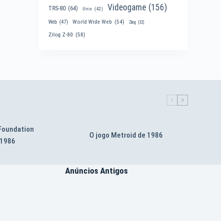
Videogame
(156)
TRS-80
(64)
Unix
(42)
World Wide Web
(54)
Web
(47)
Zilog
(32)
Zilog Z-80
(58)
 Foundation
O jogo Metroid de 1986
 1986
Anúncios Antigos