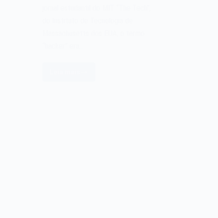
jornal estudantil do MIT “The Tech”,
do Instituto de Tecnologia de
Massachusetts dos EUA, o termo
“hacker” era…
Leia mais
O
termo
hacker
de
computador
de
1963