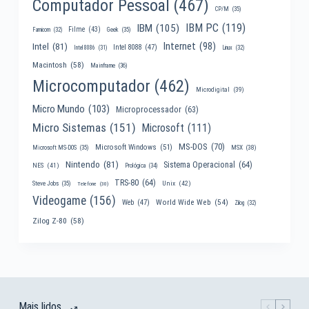
Computador Pessoal
(467)
CP/M
(35)
IBM PC
(119)
IBM
(105)
Filme
(43)
Famicom
(32)
Geek
(35)
Internet
(98)
Intel
(81)
Intel 8088
(47)
Intel 8086
(31)
Linux
(32)
Macintosh
(58)
Mainframe
(36)
Microcomputador
(462)
Microdigital
(39)
Micro Mundo
(103)
Microprocessador
(63)
Micro Sistemas
(151)
Microsoft
(111)
MS-DOS
(70)
Microsoft Windows
(51)
MSX
(38)
Microsoft MS-DOS
(35)
Nintendo
(81)
Sistema Operacional
(64)
NES
(41)
Prológica
(34)
TRS-80
(64)
Unix
(42)
Steve Jobs
(35)
Telefone
(30)
Videogame
(156)
World Wide Web
(54)
Web
(47)
Zilog
(32)
Zilog Z-80
(58)
Mais lidos