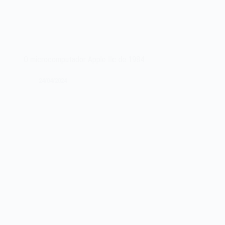
O microcomputador Apple IIc de 1984
24/04/2024