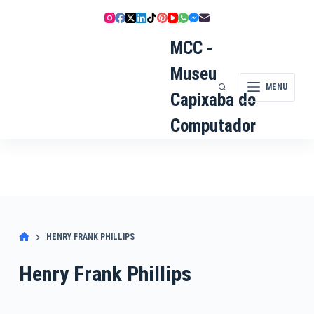
Pular
para
o
MCC -
conteúdo
Museu
MENU
Capixaba do
Computador
HENRY FRANK PHILLIPS
Henry Frank Phillips