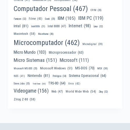
Computador Pessoal
(467)
CP/M
(35)
IBM PC
(119)
IBM
(105)
Filme
(43)
Famicom
(32)
Geek
(35)
Internet
(98)
Intel
(81)
Intel 8088
(47)
Intel 8086
(31)
Linux
(32)
Macintosh
(58)
Mainframe
(36)
Microcomputador
(462)
Microdigital
(39)
Micro Mundo
(103)
Microprocessador
(63)
Micro Sistemas
(151)
Microsoft
(111)
MS-DOS
(70)
Microsoft Windows
(51)
MSX
(38)
Microsoft MS-DOS
(35)
Nintendo
(81)
Sistema Operacional
(64)
NES
(41)
Prológica
(34)
TRS-80
(64)
Unix
(42)
Steve Jobs
(35)
Telefone
(30)
Videogame
(156)
World Wide Web
(54)
Web
(47)
Zilog
(32)
Zilog Z-80
(58)