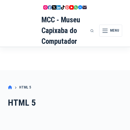
Pular
para
MCC - Museu
o
conteúdo
Capixaba do
MENU
Computador
HTML 5
HTML 5