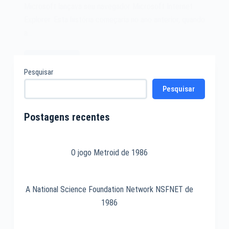
Microsoft lançava seu navegador Microsoft Internet
Explorer. Esta história começaria no ano anterior, quando
a…
Leia mais
O
Pesquisar
navegador
Pesquisar
Microsoft
Internet
Explorer
Postagens recentes
de
1995
O jogo Metroid de 1986
A National Science Foundation Network NSFNET de
1986