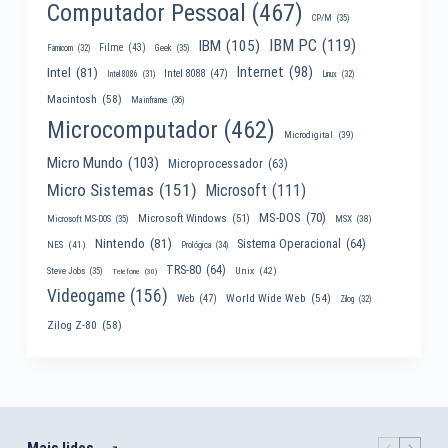
Computador Pessoal
(467)
CP/M
(35)
IBM PC
(119)
IBM
(105)
Filme
(43)
Famicom
(32)
Geek
(35)
Internet
(98)
Intel
(81)
Intel 8088
(47)
Intel 8086
(31)
Linux
(32)
Macintosh
(58)
Mainframe
(36)
Microcomputador
(462)
Microdigital
(39)
Micro Mundo
(103)
Microprocessador
(63)
Micro Sistemas
(151)
Microsoft
(111)
MS-DOS
(70)
Microsoft Windows
(51)
MSX
(38)
Microsoft MS-DOS
(35)
Nintendo
(81)
Sistema Operacional
(64)
NES
(41)
Prológica
(34)
TRS-80
(64)
Unix
(42)
Steve Jobs
(35)
Telefone
(30)
Videogame
(156)
World Wide Web
(54)
Web
(47)
Zilog
(32)
Zilog Z-80
(58)
Mais lidos