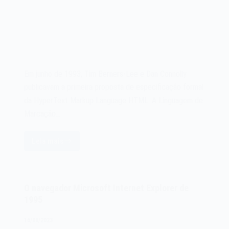
Em junho de 1993, Tim Berners-Lee e Dan Connolly
publicavam a primeira proposta de especificação formal
da HyperText Markup Language HTML. A Linguagem de
Marcação…
Leia mais
A
HyperText
Markup
Language
O navegador Microsoft Internet Explorer de
HTML
1995
de
1993
16/08/2023