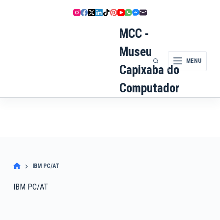
Pular
para
o
MCC -
conteúdo
Museu
MENU
Capixaba do
Computador
IBM PC/AT
IBM PC/AT