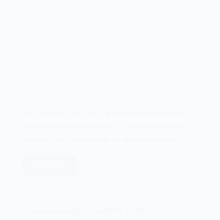
Em 02 de junho de 1988, a gigante IBM acrescentava
um novo modelo em sua linha PS/2 de computadores
pessoais, com o lançamento do microcomputador…
Leia mais
O
microcomputador
IBM
PS/2
O microprocessador Intel 80286 de 1982
Modelo