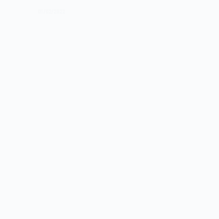
70
01/02/2022
de
1988