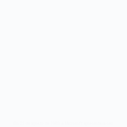
em
1988
Em 25 de agosto de 1980, a Microsoft apresentava seu