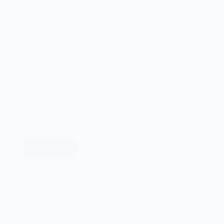
Em 20 de janeiro de 1988, um grupo de empresas de
tecnologia anunciavam terem clonado o
microcomputador IBM PS O ano 1988 tinha acabado
de…
Leia mais
O
microcomputador
IBM
PS/2
O sistema operacional Microsoft XENIX de 1980
era
clonado
25/08/2022