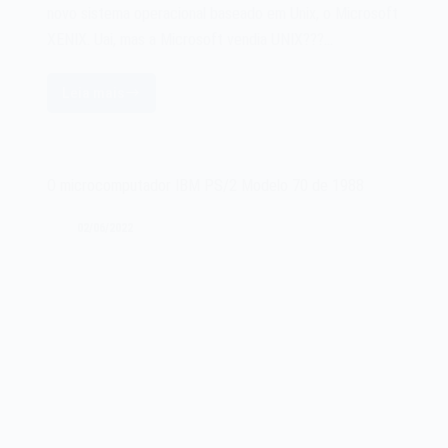
novo sistema operacional baseado em Unix, o Microsoft
XENIX. Uai, mas a Microsoft vendia UNIX???…
Leia mais
O
sistema
operacional
Microsoft
O microcomputador IBM PS/2 Modelo 70 de 1988
XENIX
de
02/06/2022
1980