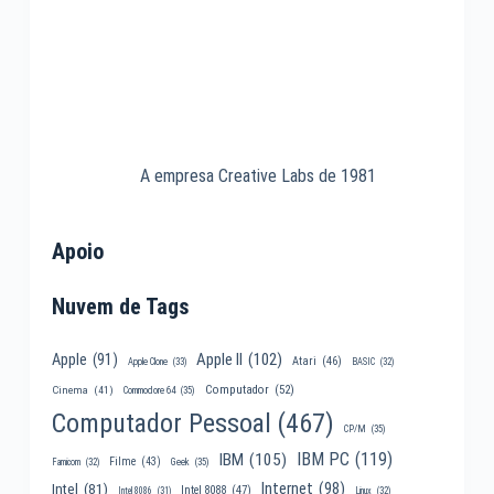
A empresa Creative Labs de 1981
Apoio
Nuvem de Tags
Apple II
(102)
Apple
(91)
Atari
(46)
Apple Clone
(33)
BASIC
(32)
Computador
(52)
Cinema
(41)
Commodore 64
(35)
Computador Pessoal
(467)
CP/M
(35)
IBM PC
(119)
IBM
(105)
Filme
(43)
Famicom
(32)
Geek
(35)
Internet
(98)
Intel
(81)
Intel 8088
(47)
Intel 8086
(31)
Linux
(32)