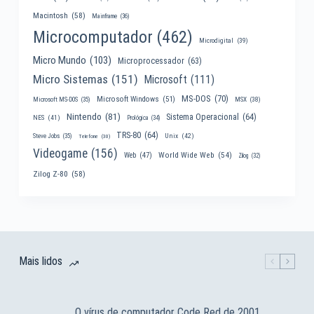
Macintosh
(58)
Mainframe
(36)
Microcomputador
(462)
Microdigital
(39)
Micro Mundo
(103)
Microprocessador
(63)
Micro Sistemas
(151)
Microsoft
(111)
MS-DOS
(70)
Microsoft Windows
(51)
MSX
(38)
Microsoft MS-DOS
(35)
Nintendo
(81)
Sistema Operacional
(64)
NES
(41)
Prológica
(34)
TRS-80
(64)
Unix
(42)
Steve Jobs
(35)
Telefone
(30)
Videogame
(156)
World Wide Web
(54)
Web
(47)
Zilog
(32)
Zilog Z-80
(58)
Mais lidos
O vírus de computador Code Red de 2001