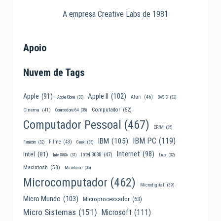
A empresa Creative Labs de 1981
Apoio
Nuvem de Tags
Apple II
(102)
Apple
(91)
Atari
(46)
Apple Clone
(33)
BASIC
(32)
Computador
(52)
Cinema
(41)
Commodore 64
(35)
Computador Pessoal
(467)
CP/M
(35)
IBM PC
(119)
IBM
(105)
Filme
(43)
Famicom
(32)
Geek
(35)
Internet
(98)
Intel
(81)
Intel 8088
(47)
Intel 8086
(31)
Linux
(32)
Macintosh
(58)
Mainframe
(36)
Microcomputador
(462)
Microdigital
(39)
Micro Mundo
(103)
Microprocessador
(63)
Micro Sistemas
(151)
Microsoft
(111)