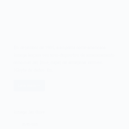
Em dezembro de 1995, a empresa norte-americana
Iomega lançava seu novo dispositivo de armazenamento
removível Jaz Drive, capaz de armazenar incríveis
1Gbyte de dados. Em…
Leia mais
O
Iomega
Jaz
Drive
Iomega Jaz Drive
de
1995
01/01/2021