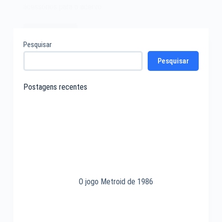
acessórios para o acervo.
Leia mais
Iomega
Pesquisar
Jaz
Pesquisar
Drive
Postagens recentes
O jogo Metroid de 1986