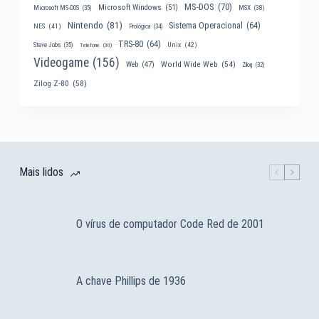
MS-DOS
(70)
Microsoft Windows
(51)
MSX
(38)
Microsoft MS-DOS
(35)
Nintendo
(81)
Sistema Operacional
(64)
NES
(41)
Prológica
(34)
TRS-80
(64)
Unix
(42)
Steve Jobs
(35)
Telefone
(30)
Videogame
(156)
World Wide Web
(54)
Web
(47)
Zilog
(32)
Zilog Z-80
(58)
Mais lidos
O vírus de computador Code Red de 2001
A chave Phillips de 1936