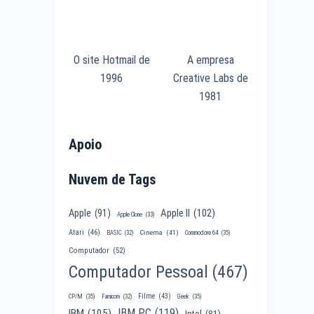
O site Hotmail de
A empresa
1996
Creative Labs de
1981
Apoio
Nuvem de Tags
Apple II
(102)
Apple
(91)
Apple Clone
(33)
Atari
(46)
Cinema
(41)
BASIC
(32)
Commodore 64
(35)
Computador
(52)
Computador Pessoal
(467)
Filme
(43)
CP/M
(35)
Famicom
(32)
Geek
(35)
IBM PC
(119)
IBM
(105)
Intel
(81)