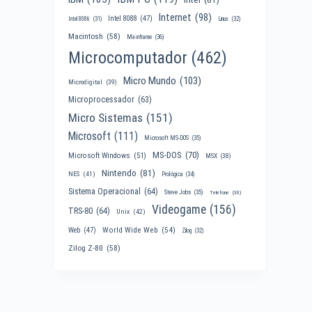
Internet
(98)
Intel 8088
(47)
Intel 8086
(31)
Linux
(32)
Macintosh
(58)
Mainframe
(36)
Microcomputador
(462)
Micro Mundo
(103)
Microdigital
(39)
Microprocessador
(63)
Micro Sistemas
(151)
Microsoft
(111)
Microsoft MS-DOS
(35)
MS-DOS
(70)
Microsoft Windows
(51)
MSX
(38)
Nintendo
(81)
NES
(41)
Prológica
(34)
Sistema Operacional
(64)
Steve Jobs
(35)
Telefone
(30)
Videogame
(156)
TRS-80
(64)
Unix
(42)
World Wide Web
(54)
Web
(47)
Zilog
(32)
Zilog Z-80
(58)