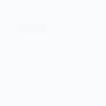
mascote do sistema Linux. Nesta
data Linus Torvalds, o pai do sistema
operacional Linux, escolhia o…
Leia mais
Tux
a
mascote
do
sistema
Linux
de
1996