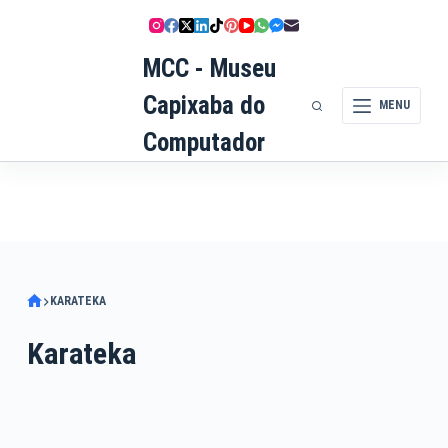
Pular
para
MCC - Museu
o
conteúdo
Capixaba do
MENU
Computador
KARATEKA
Karateka