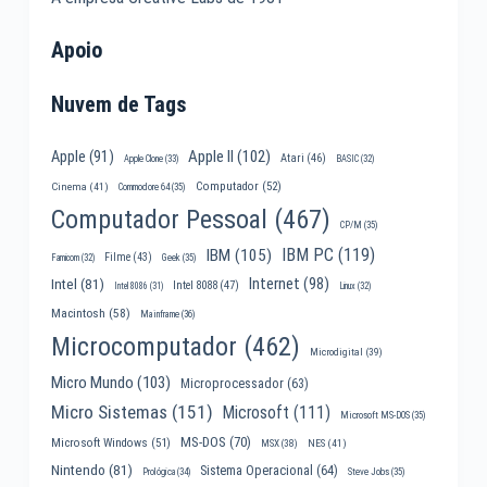
Apoio
Nuvem de Tags
Apple II
(102)
Apple
(91)
Atari
(46)
Apple Clone
(33)
BASIC
(32)
Computador
(52)
Cinema
(41)
Commodore 64
(35)
Computador Pessoal
(467)
CP/M
(35)
IBM PC
(119)
IBM
(105)
Filme
(43)
Famicom
(32)
Geek
(35)
Internet
(98)
Intel
(81)
Intel 8088
(47)
Intel 8086
(31)
Linux
(32)
Macintosh
(58)
Mainframe
(36)
Microcomputador
(462)
Microdigital
(39)
Micro Mundo
(103)
Microprocessador
(63)
Micro Sistemas
(151)
Microsoft
(111)
Microsoft MS-DOS
(35)
MS-DOS
(70)
Microsoft Windows
(51)
MSX
(38)
NES
(41)
Nintendo
(81)
Sistema Operacional
(64)
Prológica
(34)
Steve Jobs
(35)