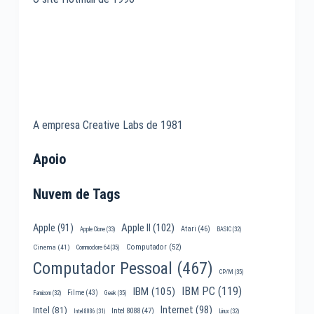
A empresa Creative Labs de 1981
Apoio
Nuvem de Tags
Apple II
(102)
Apple
(91)
Atari
(46)
Apple Clone
(33)
BASIC
(32)
Computador
(52)
Cinema
(41)
Commodore 64
(35)
Computador Pessoal
(467)
CP/M
(35)
IBM PC
(119)
IBM
(105)
Filme
(43)
Famicom
(32)
Geek
(35)
Internet
(98)
Intel
(81)
Intel 8088
(47)
Intel 8086
(31)
Linux
(32)