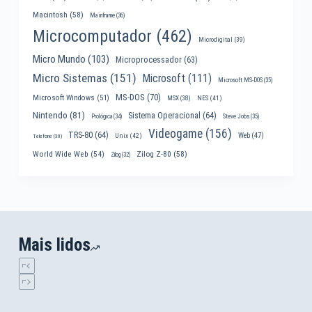
Macintosh
(58)
Mainframe
(36)
Microcomputador
(462)
Microdigital
(39)
Micro Mundo
(103)
Microprocessador
(63)
Micro Sistemas
(151)
Microsoft
(111)
Microsoft MS-DOS
(35)
MS-DOS
(70)
Microsoft Windows
(51)
MSX
(38)
NES
(41)
Nintendo
(81)
Sistema Operacional
(64)
Prológica
(34)
Steve Jobs
(35)
Videogame
(156)
TRS-80
(64)
Web
(47)
Unix
(42)
Telefone
(30)
World Wide Web
(54)
Zilog Z-80
(58)
Zilog
(32)
Mais lidos