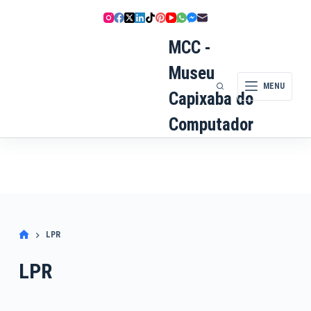
Pular
para
o
MCC -
conteúdo
Museu
MENU
Capixaba do
Computador
LPR
LPR