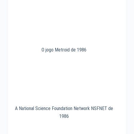
3.5
de
1994
O jogo Metroid de 1986
A National Science Foundation Network NSFNET de
1986