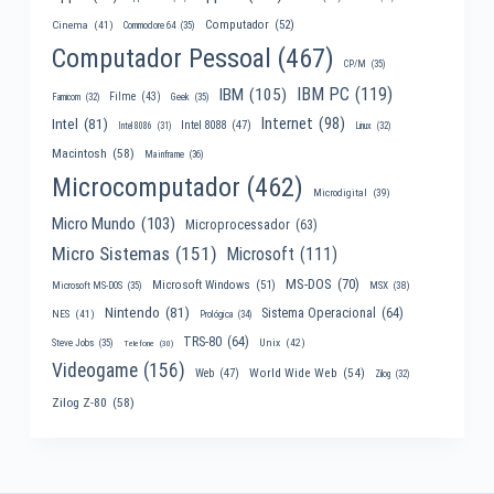
Computador
(52)
Cinema
(41)
Commodore 64
(35)
Computador Pessoal
(467)
CP/M
(35)
IBM PC
(119)
IBM
(105)
Filme
(43)
Famicom
(32)
Geek
(35)
Internet
(98)
Intel
(81)
Intel 8088
(47)
Intel 8086
(31)
Linux
(32)
Macintosh
(58)
Mainframe
(36)
Microcomputador
(462)
Microdigital
(39)
Micro Mundo
(103)
Microprocessador
(63)
Micro Sistemas
(151)
Microsoft
(111)
MS-DOS
(70)
Microsoft Windows
(51)
MSX
(38)
Microsoft MS-DOS
(35)
Nintendo
(81)
Sistema Operacional
(64)
NES
(41)
Prológica
(34)
TRS-80
(64)
Unix
(42)
Steve Jobs
(35)
Telefone
(30)
Videogame
(156)
World Wide Web
(54)
Web
(47)
Zilog
(32)
Zilog Z-80
(58)