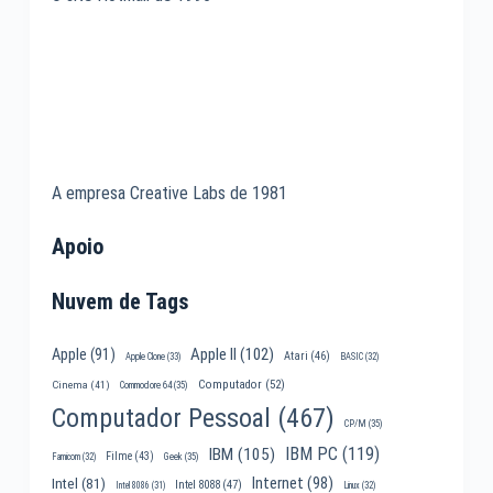
A empresa Creative Labs de 1981
Apoio
Nuvem de Tags
Apple II
(102)
Apple
(91)
Atari
(46)
Apple Clone
(33)
BASIC
(32)
Computador
(52)
Cinema
(41)
Commodore 64
(35)
Computador Pessoal
(467)
CP/M
(35)
IBM PC
(119)
IBM
(105)
Filme
(43)
Famicom
(32)
Geek
(35)
Internet
(98)
Intel
(81)
Intel 8088
(47)
Intel 8086
(31)
Linux
(32)