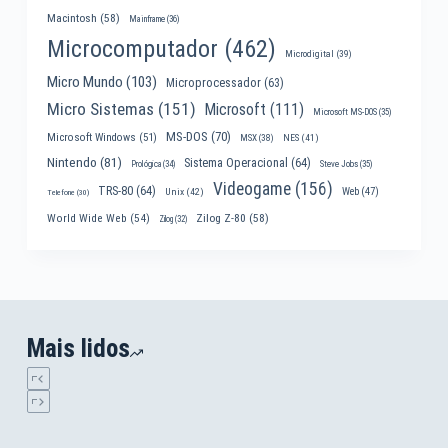
Macintosh
(58)
Mainframe
(36)
Microcomputador
(462)
Microdigital
(39)
Micro Mundo
(103)
Microprocessador
(63)
Micro Sistemas
(151)
Microsoft
(111)
Microsoft MS-DOS
(35)
MS-DOS
(70)
Microsoft Windows
(51)
MSX
(38)
NES
(41)
Nintendo
(81)
Sistema Operacional
(64)
Prológica
(34)
Steve Jobs
(35)
Videogame
(156)
TRS-80
(64)
Web
(47)
Unix
(42)
Telefone
(30)
World Wide Web
(54)
Zilog Z-80
(58)
Zilog
(32)
Mais lidos