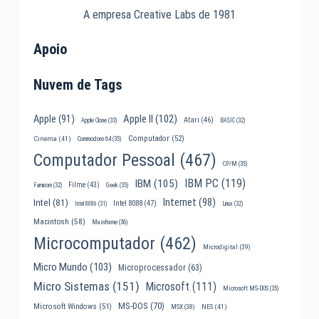
A empresa Creative Labs de 1981
Apoio
Nuvem de Tags
Apple II
(102)
Apple
(91)
Atari
(46)
Apple Clone
(33)
BASIC
(32)
Computador
(52)
Cinema
(41)
Commodore 64
(35)
Computador Pessoal
(467)
CP/M
(35)
IBM PC
(119)
IBM
(105)
Filme
(43)
Famicom
(32)
Geek
(35)
Internet
(98)
Intel
(81)
Intel 8088
(47)
Intel 8086
(31)
Linux
(32)
Macintosh
(58)
Mainframe
(36)
Microcomputador
(462)
Microdigital
(39)
Micro Mundo
(103)
Microprocessador
(63)
Micro Sistemas
(151)
Microsoft
(111)
Microsoft MS-DOS
(35)
MS-DOS
(70)
Microsoft Windows
(51)
MSX
(38)
NES
(41)