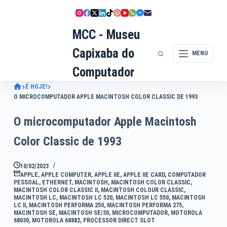
Pular
para
MCC - Museu
o
conteúdo
Capixaba do
MENU
Computador
É HOJE!
O MICROCOMPUTADOR APPLE MACINTOSH COLOR CLASSIC DE 1993
O microcomputador Apple Macintosh
Color Classic de 1993
10/02/2023
APPLE
,
APPLE COMPUTER
,
APPLE IIE
,
APPLE IIE CARD
,
COMPUTADOR
PESSOAL
,
ETHERNET
,
MACINTOSH
,
MACINTOSH COLOR CLASSIC
,
MACINTOSH COLOR CLASSIC II
,
MACINTOSH COLOUR CLASSIC
,
MACINTOSH LC
,
MACINTOSH LC 520
,
MACINTOSH LC 550
,
MACINTOSH
LC II
,
MACINTOSH PERFORMA 250
,
MACINTOSH PERFORMA 275
,
MACINTOSH SE
,
MACINTOSH SE/30
,
MICROCOMPUTADOR
,
MOTOROLA
68030
,
MOTOROLA 68882
,
PROCESSOR DIRECT SLOT