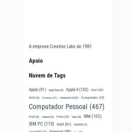
A empresa Creative Labs de 1981
Apoio
Nuvem de Tags
Apple II
(102)
Apple
(91)
Atari
(46)
Apple Clone
(33)
Computador
(52)
Cinema
(41)
BASIC
(32)
Commodore 64
(35)
Computador Pessoal
(467)
IBM
(105)
Filme
(43)
CP/M
(35)
Famicom
(32)
Geek
(35)
IBM PC
(119)
Intel
(81)
Intel 8086
(31)
Internet
(98)