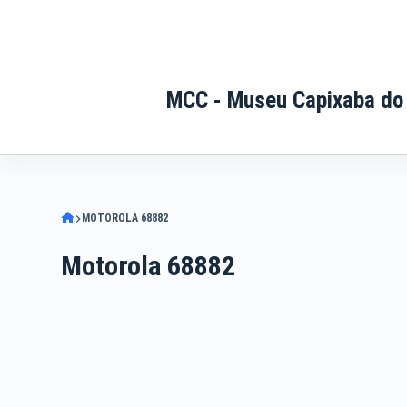
Pular
para
o
conteúdo
MCC - Museu Capixaba do
MOTOROLA 68882
Motorola 68882