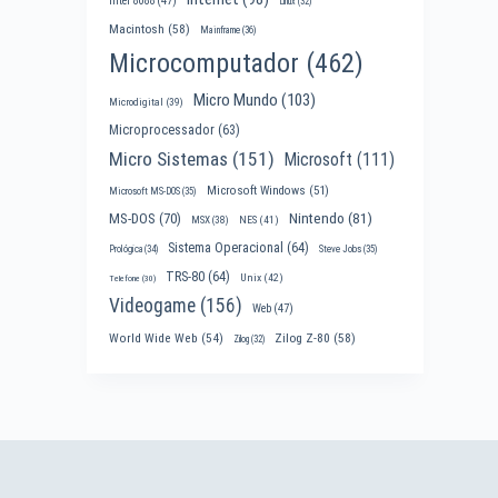
Intel 8088
(47)
Linux
(32)
Macintosh
(58)
Mainframe
(36)
Microcomputador
(462)
Micro Mundo
(103)
Microdigital
(39)
Microprocessador
(63)
Micro Sistemas
(151)
Microsoft
(111)
Microsoft Windows
(51)
Microsoft MS-DOS
(35)
Nintendo
(81)
MS-DOS
(70)
MSX
(38)
NES
(41)
Sistema Operacional
(64)
Prológica
(34)
Steve Jobs
(35)
TRS-80
(64)
Unix
(42)
Telefone
(30)
Videogame
(156)
Web
(47)
World Wide Web
(54)
Zilog Z-80
(58)
Zilog
(32)