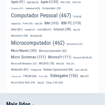
Apple II
(102)
Apple
(91)
Atari
(46)
Apple Clone
(33)
BASIC
(32)
Computador
(52)
Cinema
(41)
Commodore 64
(35)
Computador Pessoal
(467)
CP/M
(35)
IBM PC
(119)
IBM
(105)
Filme
(43)
Famicom
(32)
Geek
(35)
Internet
(98)
Intel
(81)
Intel 8088
(47)
Intel 8086
(31)
Linux
(32)
Macintosh
(58)
Mainframe
(36)
Microcomputador
(462)
Microdigital
(39)
Micro Mundo
(103)
Microprocessador
(63)
Micro Sistemas
(151)
Microsoft
(111)
Microsoft MS-DOS
(35)
MS-DOS
(70)
Microsoft Windows
(51)
MSX
(38)
NES
(41)
Nintendo
(81)
Sistema Operacional
(64)
Prológica
(34)
Steve Jobs
(35)
Videogame
(156)
TRS-80
(64)
Web
(47)
Unix
(42)
Telefone
(30)
World Wide Web
(54)
Zilog Z-80
(58)
Zilog
(32)
Mais lidos