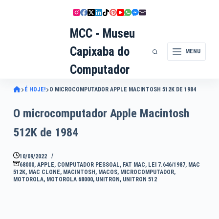
Pular
para
MCC - Museu
o
conteúdo
Capixaba do
MENU
Computador
É HOJE!
O MICROCOMPUTADOR APPLE MACINTOSH 512K DE 1984
O microcomputador Apple Macintosh
512K de 1984
10/09/2022
68000
,
APPLE
,
COMPUTADOR PESSOAL
,
FAT MAC
,
LEI 7.646/1987
,
MAC
512K
,
MAC CLONE
,
MACINTOSH
,
MACOS
,
MICROCOMPUTADOR
,
MOTOROLA
,
MOTOROLA 68000
,
UNITRON
,
UNITRON 512