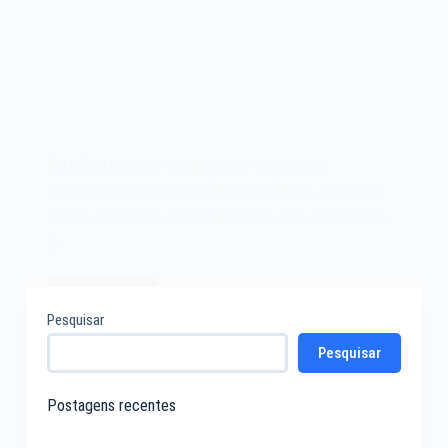
Em 07 de junho de 1993, a Apple lançava seu
microcomputador Apple PowerBook 180c, o primeiro
modelo portátil da família Macintosh com tela coloriza
de…
Leia mais
O
Pesquisar
microcomputador
Pesquisar
Apple
PowerBook
180c
Postagens recentes
de