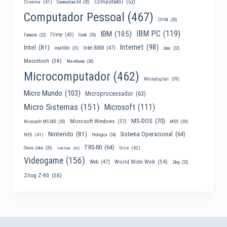
Computador
(52)
Cinema
(41)
Commodore 64
(35)
Computador Pessoal
(467)
CP/M
(35)
IBM PC
(119)
IBM
(105)
Filme
(43)
Famicom
(32)
Geek
(35)
Internet
(98)
Intel
(81)
Intel 8088
(47)
Intel 8086
(31)
Linux
(32)
Macintosh
(58)
Mainframe
(36)
Microcomputador
(462)
Microdigital
(39)
Micro Mundo
(103)
Microprocessador
(63)
Micro Sistemas
(151)
Microsoft
(111)
MS-DOS
(70)
Microsoft Windows
(51)
MSX
(38)
Microsoft MS-DOS
(35)
Nintendo
(81)
Sistema Operacional
(64)
NES
(41)
Prológica
(34)
TRS-80
(64)
Unix
(42)
Steve Jobs
(35)
Telefone
(30)
Videogame
(156)
World Wide Web
(54)
Web
(47)
Zilog
(32)
Zilog Z-80
(58)