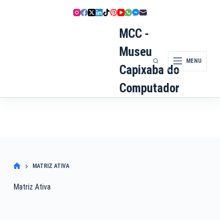
Pular
para
o
MCC -
conteúdo
Museu
MENU
Capixaba do
Computador
MATRIZ ATIVA
Matriz Ativa