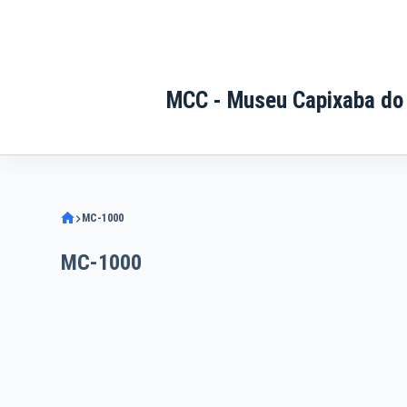
Pular
para
o
conteúdo
MCC - Museu Capixaba do
MC-1000
MC-1000