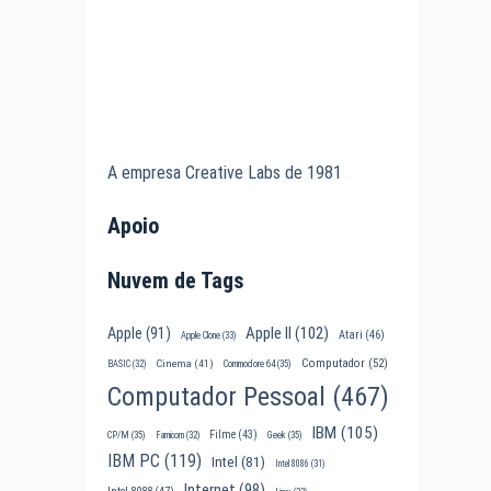
A empresa Creative Labs de 1981
Apoio
Nuvem de Tags
Apple II
(102)
Apple
(91)
Atari
(46)
Apple Clone
(33)
Computador
(52)
Cinema
(41)
BASIC
(32)
Commodore 64
(35)
Computador Pessoal
(467)
IBM
(105)
Filme
(43)
CP/M
(35)
Famicom
(32)
Geek
(35)
IBM PC
(119)
Intel
(81)
Intel 8086
(31)
Internet
(98)