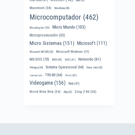
Intel 8088
(47)
Linux
(32)
Macintosh
(58)
Mainframe
(36)
Microcomputador
(462)
Micro Mundo
(103)
Microdigital
(39)
Microprocessador
(63)
Micro Sistemas
(151)
Microsoft
(111)
Microsoft Windows
(51)
Microsoft MS-DOS
(35)
Nintendo
(81)
MS-DOS
(70)
MSX
(38)
NES
(41)
Sistema Operacional
(64)
Prológica
(34)
Steve Jobs
(35)
TRS-80
(64)
Unix
(42)
Telefone
(30)
Videogame
(156)
Web
(47)
World Wide Web
(54)
Zilog Z-80
(58)
Zilog
(32)