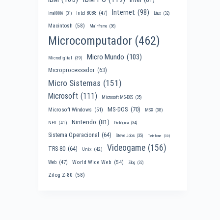
Internet
(98)
Intel 8088
(47)
Intel 8086
(31)
Linux
(32)
Macintosh
(58)
Mainframe
(36)
Microcomputador
(462)
Micro Mundo
(103)
Microdigital
(39)
Microprocessador
(63)
Micro Sistemas
(151)
Microsoft
(111)
Microsoft MS-DOS
(35)
MS-DOS
(70)
Microsoft Windows
(51)
MSX
(38)
Nintendo
(81)
NES
(41)
Prológica
(34)
Sistema Operacional
(64)
Steve Jobs
(35)
Telefone
(30)
Videogame
(156)
TRS-80
(64)
Unix
(42)
World Wide Web
(54)
Web
(47)
Zilog
(32)
Zilog Z-80
(58)