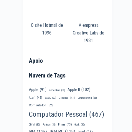
O site Hotmail de
A empresa
1996
Creative Labs de
1981
Apoio
Nuvem de Tags
Apple II
(102)
Apple
(91)
Apple Clone
(33)
Atari
(46)
Cinema
(41)
BASIC
(32)
Commodore 64
(35)
Computador
(52)
Computador Pessoal
(467)
Filme
(43)
CP/M
(35)
Famicom
(32)
Geek
(35)
IBM PC
(119)
IBM
(105)
Intel
(81)