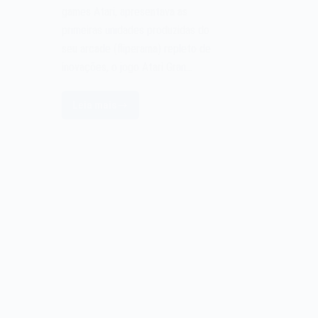
games Atari, apresentava as
primeiras unidades produzidas do
seu arcade (fliperama) repleto de
inovações, o jogo Atari Gran…
Leia mais
O
jogo
Atari
Gran
Trak
10
de
1974