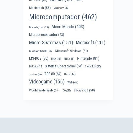
Intel 8088
(47)
Linux
(32)
Macintosh
(58)
Mainframe
(36)
Microcomputador
(462)
Micro Mundo
(103)
Microdigital
(39)
Microprocessador
(63)
Micro Sistemas
(151)
Microsoft
(111)
Microsoft Windows
(51)
Microsoft MS-DOS
(35)
Nintendo
(81)
MS-DOS
(70)
MSX
(38)
NES
(41)
Sistema Operacional
(64)
Prológica
(34)
Steve Jobs
(35)
TRS-80
(64)
Unix
(42)
Telefone
(30)
Videogame
(156)
Web
(47)
World Wide Web
(54)
Zilog Z-80
(58)
Zilog
(32)