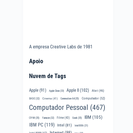
A empresa Creative Labs de 1981
Apoio
Nuvem de Tags
Apple II
(102)
Apple
(91)
Atari
(46)
Apple Clone
(33)
Computador
(52)
Cinema
(41)
BASIC
(32)
Commodore 64
(35)
Computador Pessoal
(467)
IBM
(105)
Filme
(43)
CP/M
(35)
Famicom
(32)
Geek
(35)
IBM PC
(119)
Intel
(81)
Intel 8086
(31)
Internet
(98)