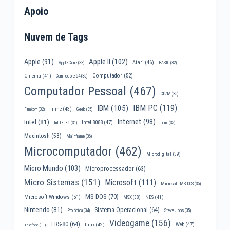
Apoio
Nuvem de Tags
Apple II
(102)
Apple
(91)
Atari
(46)
Apple Clone
(33)
BASIC
(32)
Computador
(52)
Cinema
(41)
Commodore 64
(35)
Computador Pessoal
(467)
CP/M
(35)
IBM PC
(119)
IBM
(105)
Filme
(43)
Famicom
(32)
Geek
(35)
Internet
(98)
Intel
(81)
Intel 8088
(47)
Intel 8086
(31)
Linux
(32)
Macintosh
(58)
Mainframe
(36)
Microcomputador
(462)
Microdigital
(39)
Micro Mundo
(103)
Microprocessador
(63)
Micro Sistemas
(151)
Microsoft
(111)
Microsoft MS-DOS
(35)
MS-DOS
(70)
Microsoft Windows
(51)
MSX
(38)
NES
(41)
Nintendo
(81)
Sistema Operacional
(64)
Prológica
(34)
Steve Jobs
(35)
Videogame
(156)
TRS-80
(64)
Web
(47)
Unix
(42)
Telefone
(30)