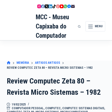
Pular
para
o
MCC - Museu
conteúdo
Capixaba do
MENU
Computador
MEMÓRIA
ARTIGOS ANTIGOS
REVIEW COMPUTEC ZETA 80 – REVISTA MICRO SISTEMAS – 1982
Review Computec Zeta 80 –
Revista Micro Sistemas – 1982
19/02/2025
COMPUTADOR PESSOAL
,
COMPUTEC
,
COMPUTEC SISTEMAS DIGITAIS
,
COMPUTEC ZETA 80
,
MICRO SISTEMAS
,
MICROCOMPUTADOR