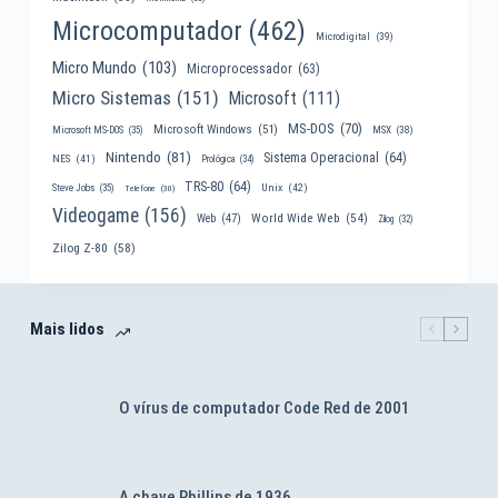
Microcomputador
(462)
Microdigital
(39)
Micro Mundo
(103)
Microprocessador
(63)
Micro Sistemas
(151)
Microsoft
(111)
MS-DOS
(70)
Microsoft Windows
(51)
MSX
(38)
Microsoft MS-DOS
(35)
Nintendo
(81)
Sistema Operacional
(64)
NES
(41)
Prológica
(34)
TRS-80
(64)
Unix
(42)
Steve Jobs
(35)
Telefone
(30)
Videogame
(156)
World Wide Web
(54)
Web
(47)
Zilog
(32)
Zilog Z-80
(58)
Mais lidos
O vírus de computador Code Red de 2001
A chave Phillips de 1936