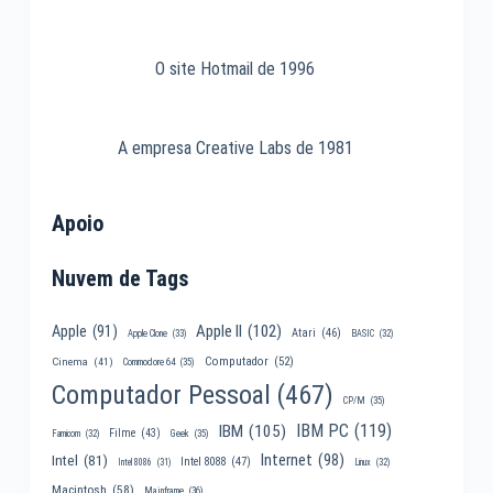
O site Hotmail de 1996
A empresa Creative Labs de 1981
Apoio
Nuvem de Tags
Apple II
(102)
Apple
(91)
Atari
(46)
Apple Clone
(33)
BASIC
(32)
Computador
(52)
Cinema
(41)
Commodore 64
(35)
Computador Pessoal
(467)
CP/M
(35)
IBM PC
(119)
IBM
(105)
Filme
(43)
Famicom
(32)
Geek
(35)
Internet
(98)
Intel
(81)
Intel 8088
(47)
Intel 8086
(31)
Linux
(32)
Macintosh
(58)
Mainframe
(36)