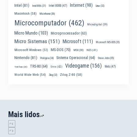
Internet
(98)
Intel
(81)
Intel 8088
(47)
Intel 8086
(31)
Linux
(32)
Macintosh
(58)
Mainframe
(36)
Microcomputador
(462)
Microdigital
(39)
Micro Mundo
(103)
Microprocessador
(63)
Micro Sistemas
(151)
Microsoft
(111)
Microsoft MS-DOS
(35)
MS-DOS
(70)
Microsoft Windows
(51)
MSX
(38)
NES
(41)
Nintendo
(81)
Sistema Operacional
(64)
Prológica
(34)
Steve Jobs
(35)
Videogame
(156)
TRS-80
(64)
Web
(47)
Unix
(42)
Telefone
(30)
World Wide Web
(54)
Zilog Z-80
(58)
Zilog
(32)
Mais lidos