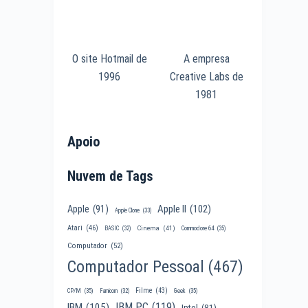
O site Hotmail de
A empresa
1996
Creative Labs de
1981
Apoio
Nuvem de Tags
Apple II
(102)
Apple
(91)
Apple Clone
(33)
Atari
(46)
Cinema
(41)
BASIC
(32)
Commodore 64
(35)
Computador
(52)
Computador Pessoal
(467)
Filme
(43)
CP/M
(35)
Famicom
(32)
Geek
(35)
IBM PC
(119)
IBM
(105)
Intel
(81)