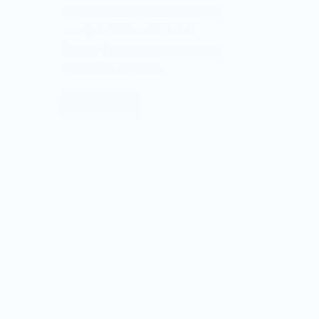
do software Microsoft lançava seu
navegador Microsoft Internet
Explorer. Esta história começaria no
ano anterior, quando a…
Leia mais
O
navegador
Microsoft
Internet
Explorer
de
1995