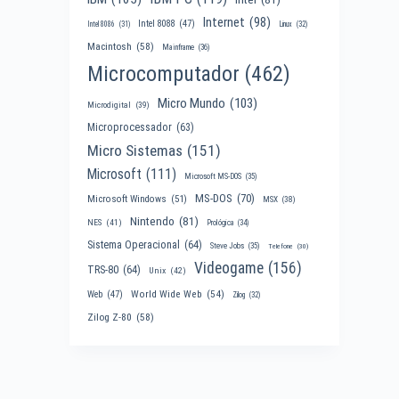
Internet
(98)
Intel 8088
(47)
Intel 8086
(31)
Linux
(32)
Macintosh
(58)
Mainframe
(36)
Microcomputador
(462)
Micro Mundo
(103)
Microdigital
(39)
Microprocessador
(63)
Micro Sistemas
(151)
Microsoft
(111)
Microsoft MS-DOS
(35)
MS-DOS
(70)
Microsoft Windows
(51)
MSX
(38)
Nintendo
(81)
NES
(41)
Prológica
(34)
Sistema Operacional
(64)
Steve Jobs
(35)
Telefone
(30)
Videogame
(156)
TRS-80
(64)
Unix
(42)
World Wide Web
(54)
Web
(47)
Zilog
(32)
Zilog Z-80
(58)