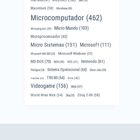
Intel 8088
(47)
Linux
(32)
Macintosh
(58)
Mainframe
(36)
Microcomputador
(462)
Micro Mundo
(103)
Microdigital
(39)
Microprocessador
(63)
Micro Sistemas
(151)
Microsoft
(111)
Microsoft Windows
(51)
Microsoft MS-DOS
(35)
Nintendo
(81)
MS-DOS
(70)
MSX
(38)
NES
(41)
Sistema Operacional
(64)
Prológica
(34)
Steve Jobs
(35)
TRS-80
(64)
Unix
(42)
Telefone
(30)
Videogame
(156)
Web
(47)
World Wide Web
(54)
Zilog Z-80
(58)
Zilog
(32)