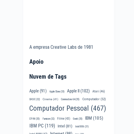
A empresa Creative Labs de 1981
Apoio
Nuvem de Tags
Apple II
(102)
Apple
(91)
Atari
(46)
Apple Clone
(33)
Computador
(52)
Cinema
(41)
BASIC
(32)
Commodore 64
(35)
Computador Pessoal
(467)
IBM
(105)
Filme
(43)
CP/M
(35)
Famicom
(32)
Geek
(35)
IBM PC
(119)
Intel
(81)
Intel 8086
(31)
Internet
(98)