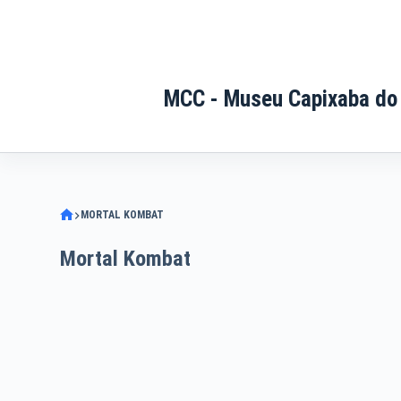
Pular
para
o
conteúdo
MCC - Museu Capixaba do
MORTAL KOMBAT
Mortal Kombat