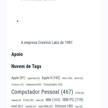
A empresa Creative Labs de 1981
Apoio
Nuvem de Tags
Apple II
(102)
Apple
(91)
Atari
(46)
Apple Clone
(33)
BASIC
(32)
Computador
(52)
Cinema
(41)
Commodore 64
(35)
Computador Pessoal
(467)
CP/M
(35)
IBM PC
(119)
IBM
(105)
Filme
(43)
Famicom
(32)
Geek
(35)
Internet
(98)
Intel
(81)
Intel 8088
(47)
Intel 8086
(31)
Linux
(32)