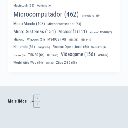
Macintosh
(58)
Mainframe
(36)
Microcomputador
(462)
Microdigital
(39)
Micro Mundo
(103)
Microprocessador
(63)
Micro Sistemas
(151)
Microsoft
(111)
Microsoft MS-DOS
(35)
MS-DOS
(70)
Microsoft Windows
(51)
MSX
(38)
NES
(41)
Nintendo
(81)
Sistema Operacional
(64)
Prológica
(34)
Steve Jobs
(35)
Videogame
(156)
TRS-80
(64)
Web
(47)
Unix
(42)
Telefone
(30)
World Wide Web
(54)
Zilog Z-80
(58)
Zilog
(32)
Mais lidos