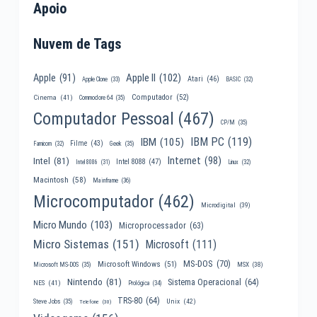
Apoio
Nuvem de Tags
Apple II
(102)
Apple
(91)
Atari
(46)
Apple Clone
(33)
BASIC
(32)
Computador
(52)
Cinema
(41)
Commodore 64
(35)
Computador Pessoal
(467)
CP/M
(35)
IBM PC
(119)
IBM
(105)
Filme
(43)
Famicom
(32)
Geek
(35)
Internet
(98)
Intel
(81)
Intel 8088
(47)
Intel 8086
(31)
Linux
(32)
Macintosh
(58)
Mainframe
(36)
Microcomputador
(462)
Microdigital
(39)
Micro Mundo
(103)
Microprocessador
(63)
Micro Sistemas
(151)
Microsoft
(111)
MS-DOS
(70)
Microsoft Windows
(51)
MSX
(38)
Microsoft MS-DOS
(35)
Nintendo
(81)
Sistema Operacional
(64)
NES
(41)
Prológica
(34)
TRS-80
(64)
Unix
(42)
Steve Jobs
(35)
Telefone
(30)