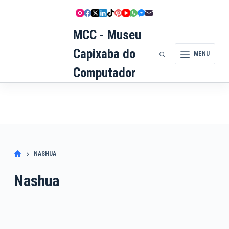
Pular
para
MCC - Museu
o
conteúdo
Capixaba do
MENU
Computador
NASHUA
Nashua