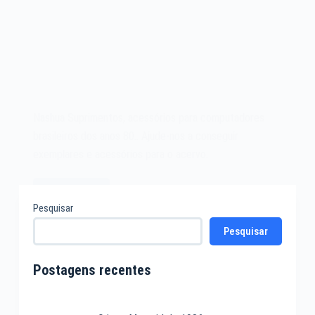
Nashua Suprimentos, acessórios para computadores
brasileiros dos anos 80.. Ajude-nos a conseguir
exemplares e acessórios para o acervo.
Leia mais
Nashua
Pesquisar
Suprimentos
Pesquisar
–
Revista
Micromundo
Postagens recentes
-1983