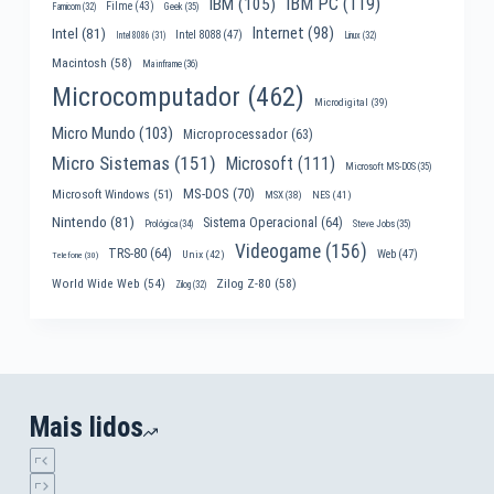
IBM PC
(119)
IBM
(105)
Filme
(43)
Famicom
(32)
Geek
(35)
Internet
(98)
Intel
(81)
Intel 8088
(47)
Intel 8086
(31)
Linux
(32)
Macintosh
(58)
Mainframe
(36)
Microcomputador
(462)
Microdigital
(39)
Micro Mundo
(103)
Microprocessador
(63)
Micro Sistemas
(151)
Microsoft
(111)
Microsoft MS-DOS
(35)
MS-DOS
(70)
Microsoft Windows
(51)
MSX
(38)
NES
(41)
Nintendo
(81)
Sistema Operacional
(64)
Prológica
(34)
Steve Jobs
(35)
Videogame
(156)
TRS-80
(64)
Web
(47)
Unix
(42)
Telefone
(30)
World Wide Web
(54)
Zilog Z-80
(58)
Zilog
(32)
Mais lidos