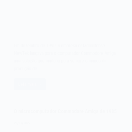
Em dezembro de 1990, a empresa estadunidense
NewTek lançava para o computador Commodore Amiga
uma solução que mudaria para sempre o mundo da
produção de…
Leia mais
A
NewTek
Video
Toaster
O microcomputador Commodore Amiga de 1985
de
1990
23/07/2022