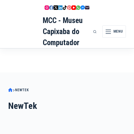
Pular
para
MCC - Museu
o
conteúdo
Capixaba do
MENU
Computador
NEWTEK
NewTek