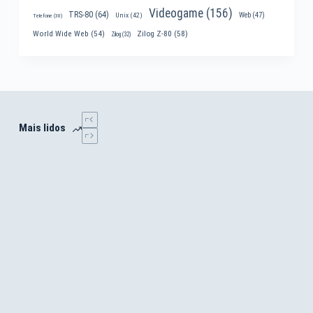
Videogame
(156)
TRS-80
(64)
Web
(47)
Unix
(42)
Telefone
(30)
World Wide Web
(54)
Zilog Z-80
(58)
Zilog
(32)
Mais lidos