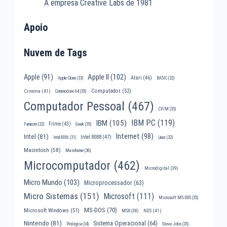
A empresa Creative Labs de 1981
Apoio
Nuvem de Tags
Apple II
(102)
Apple
(91)
Atari
(46)
Apple Clone
(33)
BASIC
(32)
Computador
(52)
Cinema
(41)
Commodore 64
(35)
Computador Pessoal
(467)
CP/M
(35)
IBM PC
(119)
IBM
(105)
Filme
(43)
Famicom
(32)
Geek
(35)
Internet
(98)
Intel
(81)
Intel 8088
(47)
Intel 8086
(31)
Linux
(32)
Macintosh
(58)
Mainframe
(36)
Microcomputador
(462)
Microdigital
(39)
Micro Mundo
(103)
Microprocessador
(63)
Micro Sistemas
(151)
Microsoft
(111)
Microsoft MS-DOS
(35)
MS-DOS
(70)
Microsoft Windows
(51)
MSX
(38)
NES
(41)
Nintendo
(81)
Sistema Operacional
(64)
Prológica
(34)
Steve Jobs
(35)