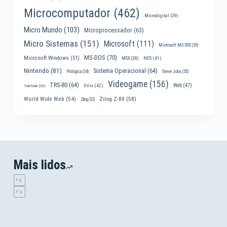
Microcomputador
(462)
Microdigital
(39)
Micro Mundo
(103)
Microprocessador
(63)
Micro Sistemas
(151)
Microsoft
(111)
Microsoft MS-DOS
(35)
MS-DOS
(70)
Microsoft Windows
(51)
MSX
(38)
NES
(41)
Nintendo
(81)
Sistema Operacional
(64)
Prológica
(34)
Steve Jobs
(35)
Videogame
(156)
TRS-80
(64)
Web
(47)
Unix
(42)
Telefone
(30)
World Wide Web
(54)
Zilog Z-80
(58)
Zilog
(32)
Mais lidos