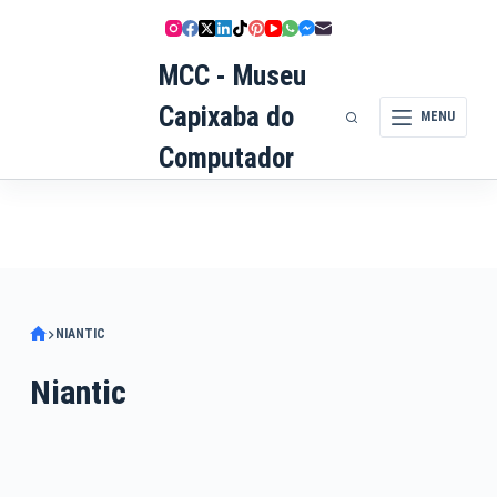
Pular
para
MCC - Museu
o
conteúdo
Capixaba do
MENU
Computador
NIANTIC
Niantic