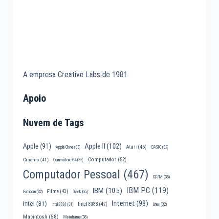
A empresa Creative Labs de 1981
Apoio
Nuvem de Tags
Apple II
(102)
Apple
(91)
Atari
(46)
Apple Clone
(33)
BASIC
(32)
Computador
(52)
Cinema
(41)
Commodore 64
(35)
Computador Pessoal
(467)
CP/M
(35)
IBM PC
(119)
IBM
(105)
Filme
(43)
Famicom
(32)
Geek
(35)
Internet
(98)
Intel
(81)
Intel 8088
(47)
Intel 8086
(31)
Linux
(32)
Macintosh
(58)
Mainframe
(36)