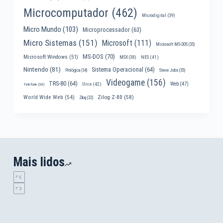
Microcomputador
(462)
Microdigital
(39)
Micro Mundo
(103)
Microprocessador
(63)
Micro Sistemas
(151)
Microsoft
(111)
Microsoft MS-DOS
(35)
MS-DOS
(70)
Microsoft Windows
(51)
MSX
(38)
NES
(41)
Nintendo
(81)
Sistema Operacional
(64)
Prológica
(34)
Steve Jobs
(35)
Videogame
(156)
TRS-80
(64)
Web
(47)
Unix
(42)
Telefone
(30)
World Wide Web
(54)
Zilog Z-80
(58)
Zilog
(32)
Mais lidos