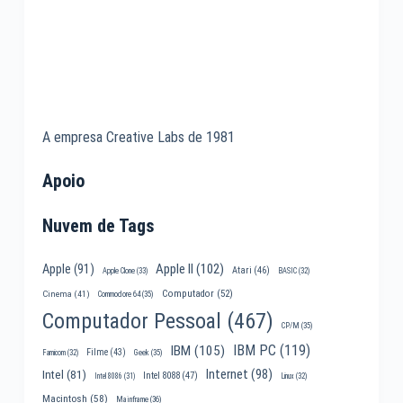
A empresa Creative Labs de 1981
Apoio
Nuvem de Tags
Apple II
(102)
Apple
(91)
Atari
(46)
Apple Clone
(33)
BASIC
(32)
Computador
(52)
Cinema
(41)
Commodore 64
(35)
Computador Pessoal
(467)
CP/M
(35)
IBM PC
(119)
IBM
(105)
Filme
(43)
Famicom
(32)
Geek
(35)
Internet
(98)
Intel
(81)
Intel 8088
(47)
Intel 8086
(31)
Linux
(32)
Macintosh
(58)
Mainframe
(36)