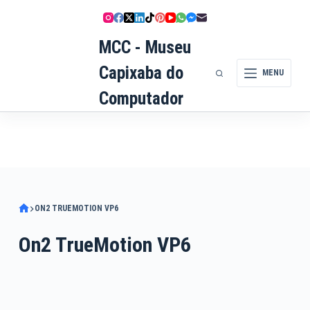
Pular
para
MCC - Museu
o
conteúdo
Capixaba do
MENU
Computador
ON2 TRUEMOTION VP6
On2 TrueMotion VP6