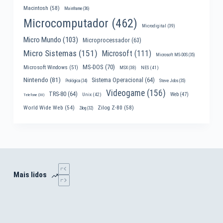
Macintosh
(58)
Mainframe
(36)
Microcomputador
(462)
Microdigital
(39)
Micro Mundo
(103)
Microprocessador
(63)
Micro Sistemas
(151)
Microsoft
(111)
Microsoft MS-DOS
(35)
MS-DOS
(70)
Microsoft Windows
(51)
MSX
(38)
NES
(41)
Nintendo
(81)
Sistema Operacional
(64)
Prológica
(34)
Steve Jobs
(35)
Videogame
(156)
TRS-80
(64)
Web
(47)
Unix
(42)
Telefone
(30)
World Wide Web
(54)
Zilog Z-80
(58)
Zilog
(32)
Mais lidos