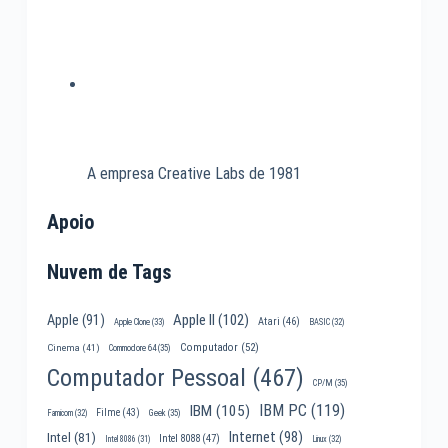
A empresa Creative Labs de 1981
Apoio
Nuvem de Tags
Apple II
(102)
Apple
(91)
Atari
(46)
Apple Clone
(33)
BASIC
(32)
Computador
(52)
Cinema
(41)
Commodore 64
(35)
Computador Pessoal
(467)
CP/M
(35)
IBM PC
(119)
IBM
(105)
Filme
(43)
Famicom
(32)
Geek
(35)
Internet
(98)
Intel
(81)
Intel 8088
(47)
Intel 8086
(31)
Linux
(32)