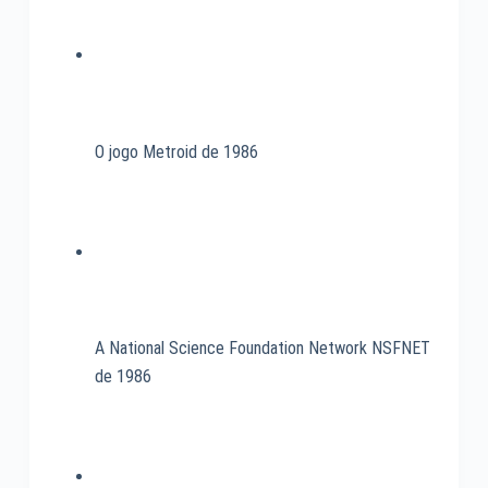
para
vídeo
de
2003
O jogo Metroid de 1986
A National Science Foundation Network NSFNET
de 1986