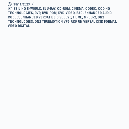
18/11/2023
BEIJING E-WORLD
,
BLU-RAY
,
CD-ROM
,
CINEMA
,
CODEC
,
CODING
TECHNOLOGIES
,
DVD
,
DVD-ROM
,
DVD-VIDEO
,
EAC
,
ENHANCED AUDIO
CODEC
,
ENHANCED VERSATILE DISC
,
EVD
,
FILME
,
MPEG-2
,
ON2
TECHNOLOGIES
,
ON2 TRUEMOTION VP6
,
UDF
,
UNIVERSAL DISK FORMAT
,
VÍDEO DIGITAL