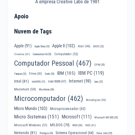
A empresa Creative Labs de 1981
Apoio
Nuvem de Tags
Apple II
(102)
Apple
(91)
Atari
(46)
Apple Clone
(33)
BASIC
(32)
Computador
(52)
Cinema
(41)
Commodore 64
(35)
Computador Pessoal
(467)
CP/M
(35)
IBM PC
(119)
IBM
(105)
Filme
(43)
Famicom
(32)
Geek
(35)
Internet
(98)
Intel
(81)
Intel 8088
(47)
Intel 8086
(31)
Linux
(32)
Macintosh
(58)
Mainframe
(36)
Microcomputador
(462)
Microdigital
(39)
Micro Mundo
(103)
Microprocessador
(63)
Micro Sistemas
(151)
Microsoft
(111)
Microsoft MS-DOS
(35)
MS-DOS
(70)
Microsoft Windows
(51)
MSX
(38)
NES
(41)
Nintendo
(81)
Sistema Operacional
(64)
Prológica
(34)
Steve Jobs
(35)