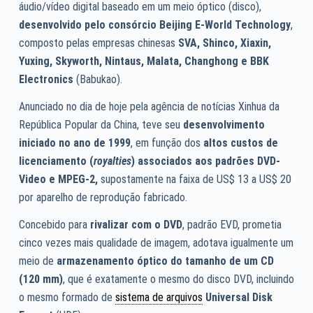
áudio/vídeo digital baseado em um meio óptico (disco),
desenvolvido pelo
consórcio
Beijing E-World Technology
,
composto pelas empresas chinesas
SVA, Shinco, Xiaxin,
Yuxing, Skyworth, Nintaus, Malata, Changhong e BBK
Electronics
(Babukao).
Anunciado no dia de hoje pela agência de notícias Xinhua da
República Popular da China, teve seu
desenvolvimento
iniciado no ano de 1999
, em função dos
altos custos de
licenciamento (
royalties
) associados aos padrões DVD-
Video e MPEG-2,
supostamente na faixa de US$ 13 a US$ 20
por aparelho de reprodução fabricado.
Concebido para
rivalizar com o DVD
, padrão EVD, prometia
cinco vezes mais qualidade de imagem, adotava igualmente um
meio de
armazenamento óptico do tamanho de um CD
(120 mm)
, que é exatamente o mesmo do disco DVD, incluindo
o mesmo formado de
sistema de arquivos
Universal Disk