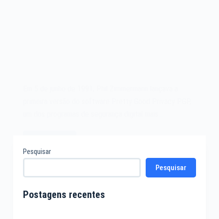
Em 5 de junho de 1991, Phil Zimmermann lançava a
primeira versão do software Pretty Good Privacy PGP,
um dos programas de segurança digital mais…
Leia mais
O
Pesquisar
software
Pesquisar
Pretty
Good
Privacy
Postagens recentes
PGP
de