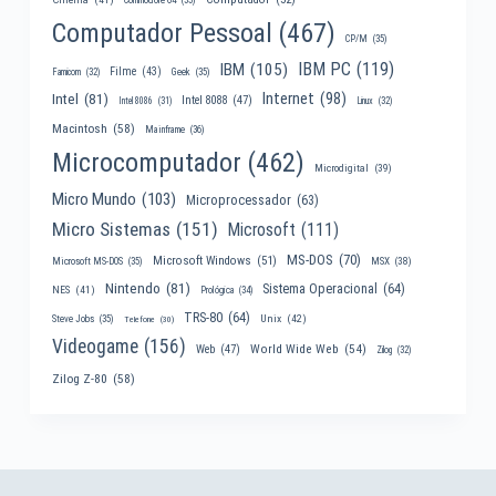
Computador Pessoal
(467)
CP/M
(35)
IBM PC
(119)
IBM
(105)
Filme
(43)
Famicom
(32)
Geek
(35)
Internet
(98)
Intel
(81)
Intel 8088
(47)
Intel 8086
(31)
Linux
(32)
Macintosh
(58)
Mainframe
(36)
Microcomputador
(462)
Microdigital
(39)
Micro Mundo
(103)
Microprocessador
(63)
Micro Sistemas
(151)
Microsoft
(111)
MS-DOS
(70)
Microsoft Windows
(51)
MSX
(38)
Microsoft MS-DOS
(35)
Nintendo
(81)
Sistema Operacional
(64)
NES
(41)
Prológica
(34)
TRS-80
(64)
Unix
(42)
Steve Jobs
(35)
Telefone
(30)
Videogame
(156)
World Wide Web
(54)
Web
(47)
Zilog
(32)
Zilog Z-80
(58)