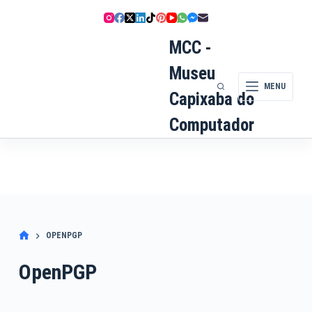
Pular
para
o
MCC -
conteúdo
Museu
MENU
Capixaba do
Computador
OPENPGP
OpenPGP