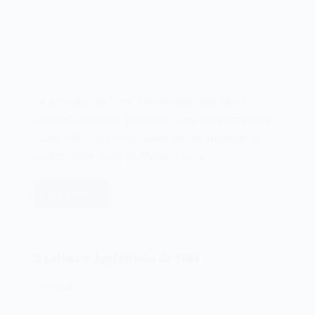
Em novembro de 1984, a norte-americana Tandy
Corporation lançava, juntamente com seu computador
Tandy 1000, seu revolucionário pacote integrado de
produtividade Tandy DeskMate. Com a…
Leia mais
O
software
Tandy
DeskMate
O software AppleWorks de 1984
de
1984
27/06/2024