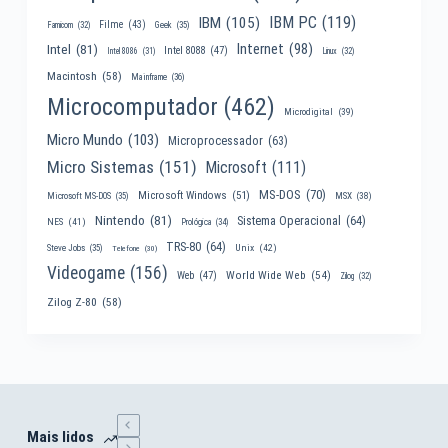
IBM PC
(119)
IBM
(105)
Filme
(43)
Famicom
(32)
Geek
(35)
Internet
(98)
Intel
(81)
Intel 8088
(47)
Intel 8086
(31)
Linux
(32)
Macintosh
(58)
Mainframe
(36)
Microcomputador
(462)
Microdigital
(39)
Micro Mundo
(103)
Microprocessador
(63)
Micro Sistemas
(151)
Microsoft
(111)
MS-DOS
(70)
Microsoft Windows
(51)
MSX
(38)
Microsoft MS-DOS
(35)
Nintendo
(81)
Sistema Operacional
(64)
NES
(41)
Prológica
(34)
TRS-80
(64)
Unix
(42)
Steve Jobs
(35)
Telefone
(30)
Videogame
(156)
World Wide Web
(54)
Web
(47)
Zilog
(32)
Zilog Z-80
(58)
Mais lidos