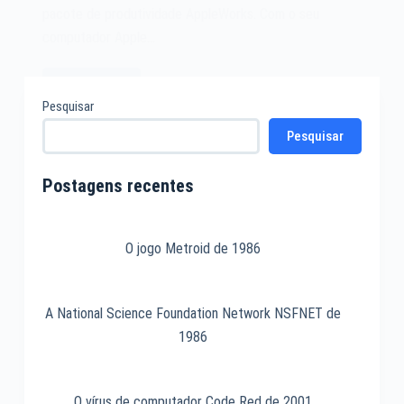
pacote de produtividade AppleWorks. Com o seu
computador Apple…
Leia mais
O
Pesquisar
software
Pesquisar
AppleWorks
de
1984
Postagens recentes
O jogo Metroid de 1986
A National Science Foundation Network NSFNET de
1986
O vírus de computador Code Red de 2001