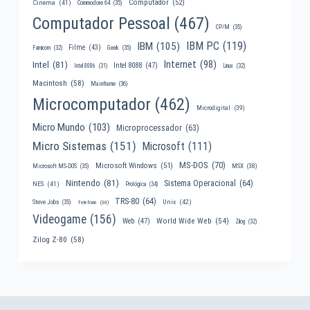
Computador
(52)
Cinema
(41)
Commodore 64
(35)
Computador Pessoal
(467)
CP/M
(35)
IBM PC
(119)
IBM
(105)
Filme
(43)
Famicom
(32)
Geek
(35)
Internet
(98)
Intel
(81)
Intel 8088
(47)
Intel 8086
(31)
Linux
(32)
Macintosh
(58)
Mainframe
(36)
Microcomputador
(462)
Microdigital
(39)
Micro Mundo
(103)
Microprocessador
(63)
Micro Sistemas
(151)
Microsoft
(111)
MS-DOS
(70)
Microsoft Windows
(51)
MSX
(38)
Microsoft MS-DOS
(35)
Nintendo
(81)
Sistema Operacional
(64)
NES
(41)
Prológica
(34)
TRS-80
(64)
Unix
(42)
Steve Jobs
(35)
Telefone
(30)
Videogame
(156)
World Wide Web
(54)
Web
(47)
Zilog
(32)
Zilog Z-80
(58)