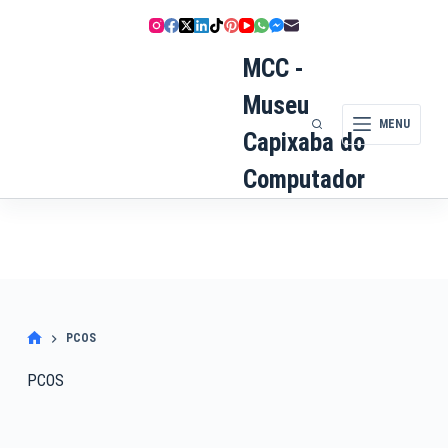
Pular
para
o
MCC -
conteúdo
Museu
MENU
Capixaba do
Computador
PCOS
PCOS