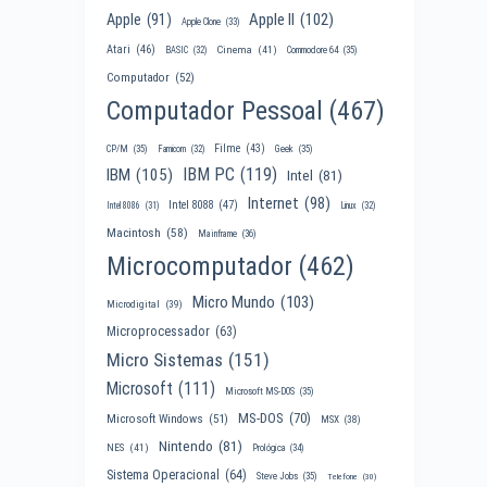
Apple II
(102)
Apple
(91)
Apple Clone
(33)
Atari
(46)
Cinema
(41)
BASIC
(32)
Commodore 64
(35)
Computador
(52)
Computador Pessoal
(467)
Filme
(43)
CP/M
(35)
Famicom
(32)
Geek
(35)
IBM PC
(119)
IBM
(105)
Intel
(81)
Internet
(98)
Intel 8088
(47)
Intel 8086
(31)
Linux
(32)
Macintosh
(58)
Mainframe
(36)
Microcomputador
(462)
Micro Mundo
(103)
Microdigital
(39)
Microprocessador
(63)
Micro Sistemas
(151)
Microsoft
(111)
Microsoft MS-DOS
(35)
MS-DOS
(70)
Microsoft Windows
(51)
MSX
(38)
Nintendo
(81)
NES
(41)
Prológica
(34)
Sistema Operacional
(64)
Steve Jobs
(35)
Telefone
(30)