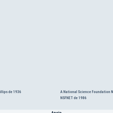
DP-
e
965
illips de 1936
A National Science Foundation 
NSFNET de 1986
Apoio