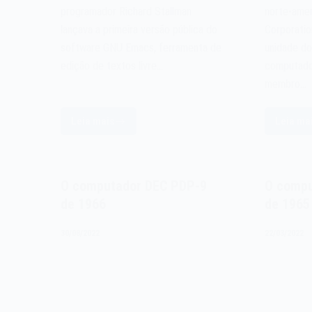
programador Richard Stallman
norte-amer
lançava a primeira versão pública do
Corporatio
software GNU Emacs, ferramenta de
unidade d
edição de textos livre…
computado
membro…
Leia mais
Leia ma
O
O
software
c
GNU
D
Emacs
P
O computador DEC PDP-9
O compu
de
7
de 1966
de 1965
1985
d
1
30/08/2022
22/03/2022