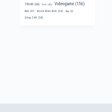
Videogame
(156)
TRS-80
(64)
Unix
(42)
World Wide Web
(54)
Web
(47)
Zilog
(32)
Zilog Z-80
(58)