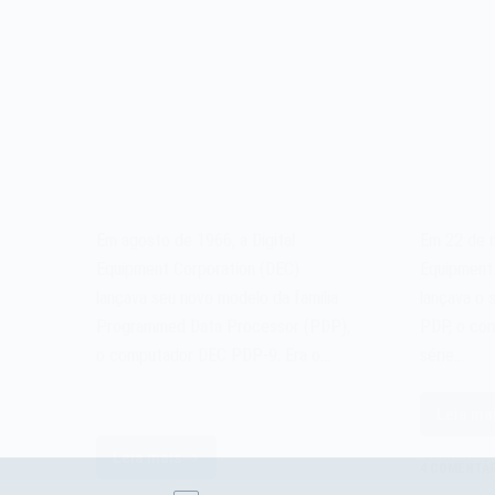
Em agosto de 1966, a Digital
Em 22 de m
Equipment Corporation (DEC)
Equipment
lançava seu novo modelo da família
lançava o 
Programmed Data Processor (PDP),
PDP, o co
o computador DEC PDP-9. Era o…
série…
Leia ma
O
c
Leia mais
O
4 COMENTÁR
D