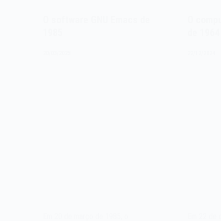
O software GNU Emacs de
O compu
1985
de 1964
20/03/2025
22/12/2024
Em 20 de março de 1985, o
Em 22 de 