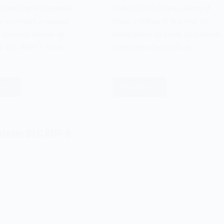
icana Digital Equipment
Rodney (Rod) Canion, James M.
n entregava a primeira
Harris e William H. Murtoos, ex-
o seu novo modelo de
empregados da Texas Instruments,
r DEC PDP-7. Novo
realizavam a fundação da…
is
Leia mais
A
omputador
fundação
EC
da
DP-
Compaq
tador DEC PDP-8
em
e
1982
964