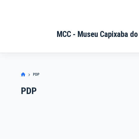
Pular
para
o
conteúdo
MCC - Museu Capixaba do
PDP
PDP