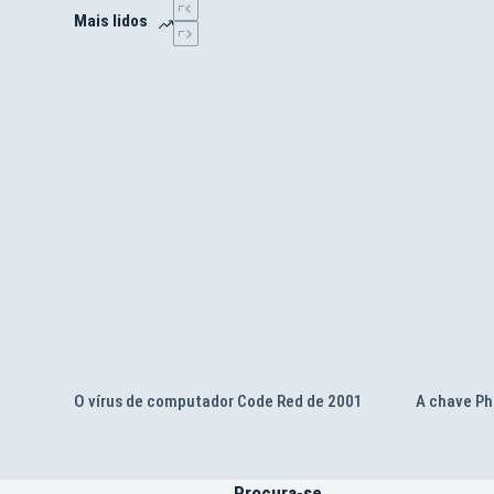
computador
P
Mais lidos
DEC
8
PDP-
d
9
1
de
1966
O vírus de computador Code Red de 2001
A chave Ph
Procura-se