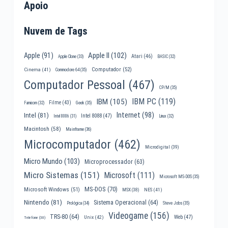
Apoio
Nuvem de Tags
Apple II
(102)
Apple
(91)
Atari
(46)
Apple Clone
(33)
BASIC
(32)
Computador
(52)
Cinema
(41)
Commodore 64
(35)
Computador Pessoal
(467)
CP/M
(35)
IBM PC
(119)
IBM
(105)
Filme
(43)
Famicom
(32)
Geek
(35)
Internet
(98)
Intel
(81)
Intel 8088
(47)
Intel 8086
(31)
Linux
(32)
Macintosh
(58)
Mainframe
(36)
Microcomputador
(462)
Microdigital
(39)
Micro Mundo
(103)
Microprocessador
(63)
Micro Sistemas
(151)
Microsoft
(111)
Microsoft MS-DOS
(35)
MS-DOS
(70)
Microsoft Windows
(51)
MSX
(38)
NES
(41)
Nintendo
(81)
Sistema Operacional
(64)
Prológica
(34)
Steve Jobs
(35)
Videogame
(156)
TRS-80
(64)
Web
(47)
Unix
(42)
Telefone
(30)