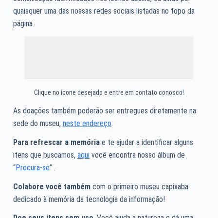
quaisquer uma das nossas redes sociais listadas no topo da
página.
Clique no ícone desejado e entre em contato conosco!
As doações também poderão ser entregues diretamente na
sede do museu,
neste endereço
.
Para refrescar a memória
e te ajudar a identificar alguns
itens que buscamos,
aqui
você encontra nosso álbum de
“
Procura-se
” .
Colabore você também
com o primeiro museu capixaba
dedicado à memória da tecnologia da informação!
Doe seus itens sem uso
. Você ajuda a natureza e dá uma