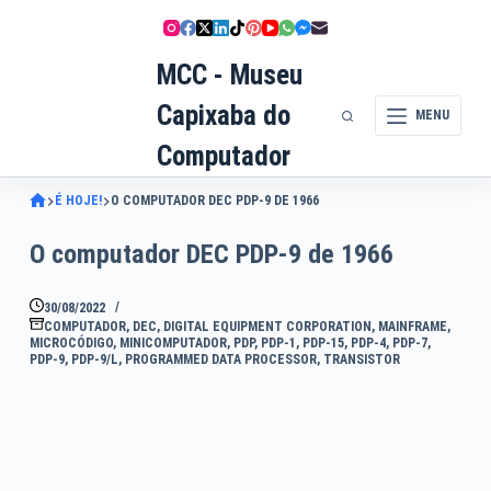
Pular
para
MCC - Museu
o
conteúdo
Capixaba do
MENU
Computador
É HOJE!
O COMPUTADOR DEC PDP-9 DE 1966
O computador DEC PDP-9 de 1966
30/08/2022
COMPUTADOR
,
DEC
,
DIGITAL EQUIPMENT CORPORATION
,
MAINFRAME
,
MICROCÓDIGO
,
MINICOMPUTADOR
,
PDP
,
PDP-1
,
PDP-15
,
PDP-4
,
PDP-7
,
PDP-9
,
PDP-9/L
,
PROGRAMMED DATA PROCESSOR
,
TRANSISTOR