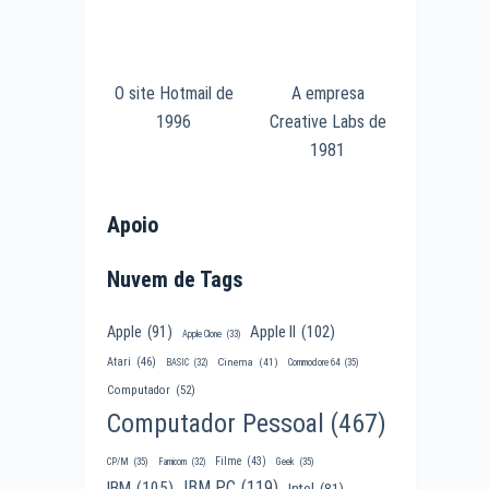
O site Hotmail de
A empresa
1996
Creative Labs de
1981
Apoio
Nuvem de Tags
Apple II
(102)
Apple
(91)
Apple Clone
(33)
Atari
(46)
Cinema
(41)
BASIC
(32)
Commodore 64
(35)
Computador
(52)
Computador Pessoal
(467)
Filme
(43)
CP/M
(35)
Famicom
(32)
Geek
(35)
IBM PC
(119)
IBM
(105)
Intel
(81)