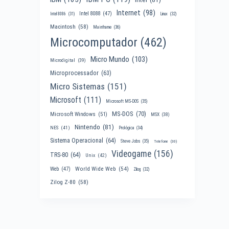
Internet
(98)
Intel 8088
(47)
Intel 8086
(31)
Linux
(32)
Macintosh
(58)
Mainframe
(36)
Microcomputador
(462)
Micro Mundo
(103)
Microdigital
(39)
Microprocessador
(63)
Micro Sistemas
(151)
Microsoft
(111)
Microsoft MS-DOS
(35)
MS-DOS
(70)
Microsoft Windows
(51)
MSX
(38)
Nintendo
(81)
NES
(41)
Prológica
(34)
Sistema Operacional
(64)
Steve Jobs
(35)
Telefone
(30)
Videogame
(156)
TRS-80
(64)
Unix
(42)
World Wide Web
(54)
Web
(47)
Zilog
(32)
Zilog Z-80
(58)