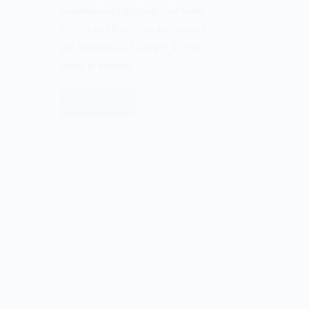
RealNetworks lançava o software
RealAudio Player, uma ferramenta
que mudaria para sempre a forma
como as pessoas…
Leia mais
O
software
RealAudio
Player
de
1995