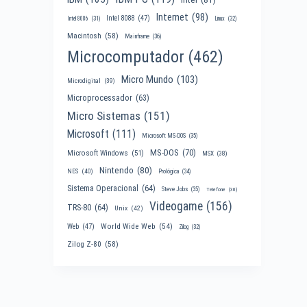
Internet
(98)
Intel 8088
(47)
Intel 8086
(31)
Linux
(32)
Macintosh
(58)
Mainframe
(36)
Microcomputador
(462)
Micro Mundo
(103)
Microdigital
(39)
Microprocessador
(63)
Micro Sistemas
(151)
Microsoft
(111)
Microsoft MS-DOS
(35)
MS-DOS
(70)
Microsoft Windows
(51)
MSX
(38)
Nintendo
(80)
NES
(40)
Prológica
(34)
Sistema Operacional
(64)
Steve Jobs
(35)
Telefone
(30)
Videogame
(156)
TRS-80
(64)
Unix
(42)
World Wide Web
(54)
Web
(47)
Zilog
(32)
Zilog Z-80
(58)