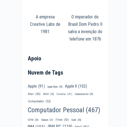
A empresa
O imperador do
Creative Labs de
Brasil Dom Pedro II
1981
salva a invenção do
telefone em 1876
Apoio
Nuvem de Tags
Apple II
(102)
Apple
(91)
Apple Clone
(33)
Atari
(46)
Cinema
(41)
BASIC
(32)
Commodore 64
(35)
Computador
(52)
Computador Pessoal
(467)
Filme
(43)
CP/M
(35)
Famicom
(31)
Geek
(35)
IBM PC
(119)
IBM
(105)
Intel
(81)