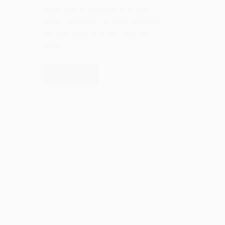
publicamente anunciado o acordo
entre a Nintendo e a Silicon Graphics
Inc, para fabricação dos chips que
fariam…
Leia mais
O
acordo
entre
a
Nintendo
e
a
Silicon
Graphics
de
1993